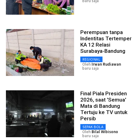
baru saja
Perempuan tanpa
Indentitas Tertemper
KA 12 Relasi
Surabaya-Bandung
REGIONAL
Oleh
Irwan Rudiawan
baru saja
Final Piala Presiden
2026, saat 'Semua'
Mata di Bandung
Tertuju ke TV untuk
Persib
SEPAK BOLA
Oleh
Bilal Wibisono
baru saja