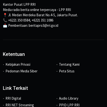
Kantor Pusat LPP RRI
Media radio berita online terpercaya - LPP RRI
📍 Jl. Medan Merdeka Barat No.4-5, Jakarta Pusat.
📞 +6221 350 0584, +6221 351 1086
📩 Pemberitaan: beritapro3@rri.go.id
Ketentuan
Kebijakan Privasi
Tentang Kami
Pedoman Media Siber
Peta Situs
Link Terkait
RRI Digital
Audio Library
RRI NET Streaming
PPID LPP RRI