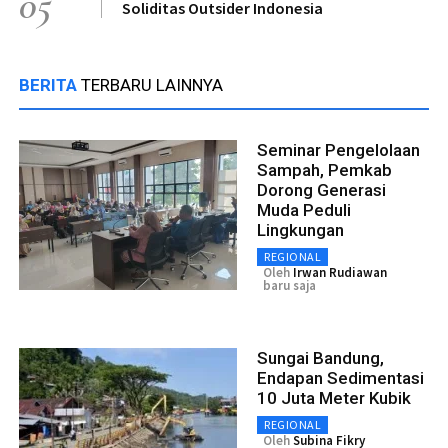
05
Soliditas Outsider Indonesia
BERITA
TERBARU LAINNYA
Seminar Pengelolaan
Sampah, Pemkab
Dorong Generasi
Muda Peduli
Lingkungan
REGIONAL
Oleh
Irwan Rudiawan
baru saja
Sungai Bandung,
Endapan Sedimentasi
10 Juta Meter Kubik
REGIONAL
Oleh
Subina Fikry