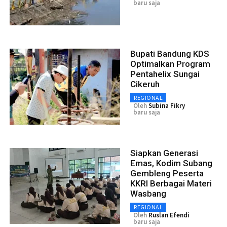
baru saja
Bupati Bandung KDS
Optimalkan Program
Pentahelix Sungai
Cikeruh
REGIONAL
Oleh
Subina Fikry
baru saja
Siapkan Generasi
Emas, Kodim Subang
Gembleng Peserta
KKRI Berbagai Materi
Wasbang
REGIONAL
Oleh
Ruslan Efendi
baru saja