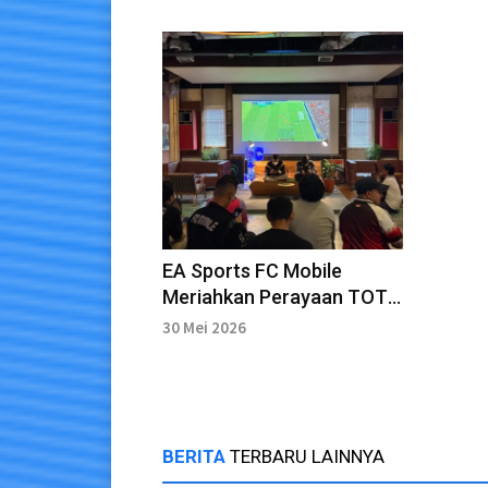
EA Sports FC Mobile
Meriahkan Perayaan TOTS
Bersama Komunitas
30 Mei 2026
Bandung
BERITA
TERBARU LAINNYA