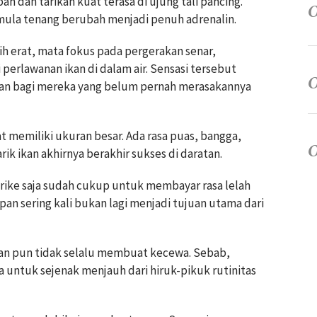
n dan tarikan kuat terasa di ujung tali pancing.
mula tenang berubah menjadi penuh adrenalin.
h erat, mata fokus pada pergerakan senar,
erlawanan ikan di dalam air. Sensasi tersebut
skan bagi mereka yang belum pernah merasakannya
at memiliki ukuran besar. Ada rasa puas, bangga,
ik ikan akhirnya berakhir sukses di daratan.
rike saja sudah cukup untuk membayar rasa lelah
pan sering kali bukan lagi menjadi tujuan utama dari
an pun tidak selalu membuat kecewa. Sebab,
 untuk sejenak menjauh dari hiruk-pikuk rutinitas