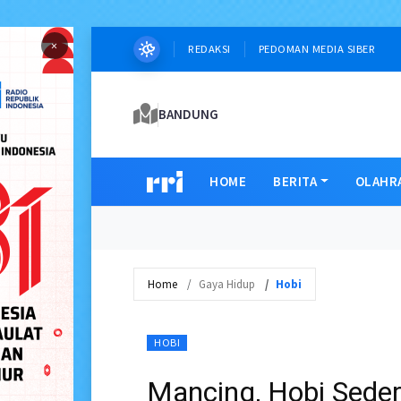
×
REDAKSI
PEDOMAN MEDIA SIBER
BANDUNG
HOME
BERITA
OLAHR
Home
Gaya Hidup
Hobi
HOBI
Mancing, Hobi Sede