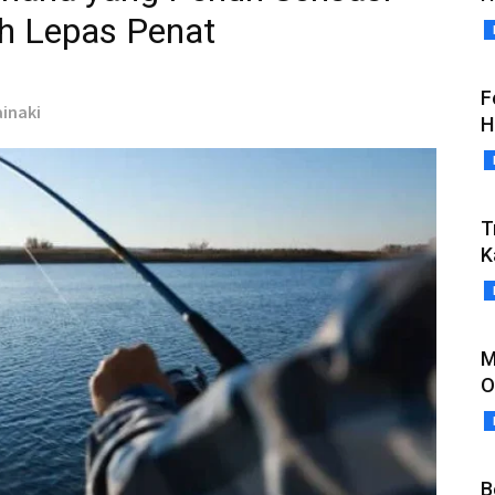
h Lepas Penat
F
ainaki
H
T
K
M
O
B