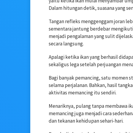
yaitu ketika ikan mulai menyambar umpa
Dalam hitungan detik, suasana yang se
Tangan refleks menggenggam joran lebi
sementara jantung berdebar mengikuti p
menjadi pengalaman yang sulit dijela
secara langsung.
Apalagi ketika ikan yang berhasil didap
sekaligus lega setelah perjuangan menar
Bagi banyak pemancing, satu momen st
selama perjalanan. Bahkan, hasil tangka
aktivitas memancing itu sendiri.
Menariknya, pulang tanpa membawa ik
memancing juga menjadi cara sederhana
dan tekanan kehidupan sehari-hari.