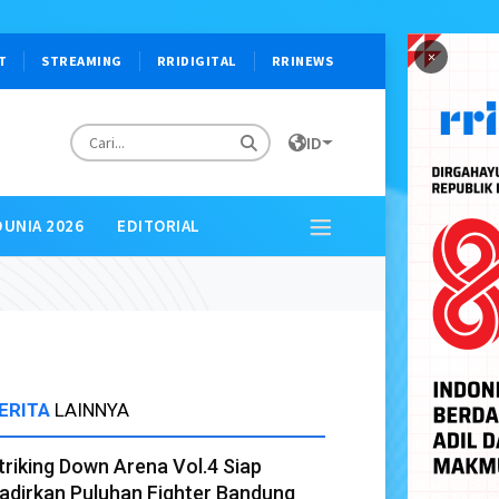
×
T
STREAMING
RRIDIGITAL
RRINEWS
ID
DUNIA 2026
EDITORIAL
ERITA
LAINNYA
triking Down Arena Vol.4 Siap
adirkan Puluhan Fighter Bandung