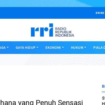
RRINE
AGA
GAYA HIDUP
EKONOMI
HUKUM
PIALA 
B
S
rhana yang Penuh Sensasi
H