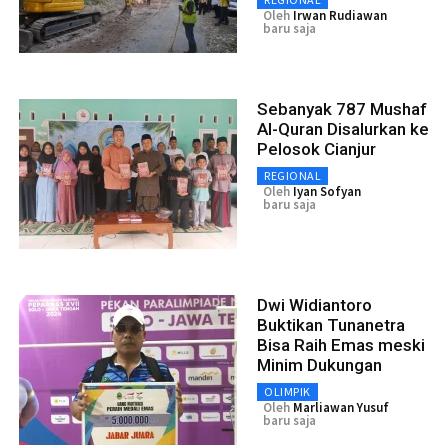
Oleh
Irwan Rudiawan
baru saja
Sebanyak 787 Mushaf
Al-Quran Disalurkan ke
Pelosok Cianjur
REGIONAL
Oleh
Iyan Sofyan
baru saja
Dwi Widiantoro
Buktikan Tunanetra
Bisa Raih Emas meski
Minim Dukungan
OLIMPIK
Oleh
Marliawan Yusuf
baru saja