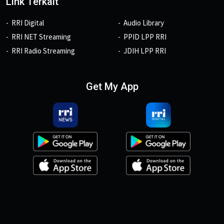
Link Terkait
RRI Digital
Audio Library
RRI NET Streaming
PPID LPP RRI
RRI Radio Streaming
JDIH LPP RRI
Get My App