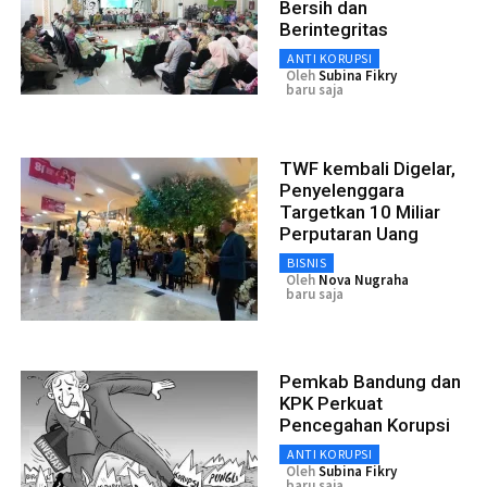
Bersih dan
Berintegritas
ANTI KORUPSI
Oleh
Subina Fikry
baru saja
TWF kembali Digelar,
Penyelenggara
Targetkan 10 Miliar
Perputaran Uang
BISNIS
Oleh
Nova Nugraha
baru saja
Pemkab Bandung dan
KPK Perkuat
Pencegahan Korupsi
ANTI KORUPSI
Oleh
Subina Fikry
baru saja