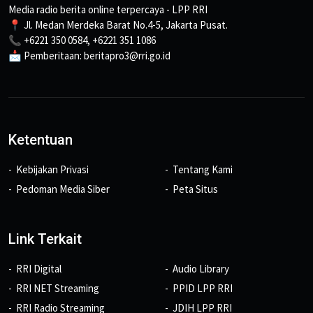
Media radio berita online terpercaya - LPP RRI
📍 Jl. Medan Merdeka Barat No.4-5, Jakarta Pusat.
📞 +6221 350 0584, +6221 351 1086
📩 Pemberitaan: beritapro3@rri.go.id
Ketentuan
Kebijakan Privasi
Tentang Kami
Pedoman Media Siber
Peta Situs
Link Terkait
RRI Digital
Audio Library
RRI NET Streaming
PPID LPP RRI
RRI Radio Streaming
JDIH LPP RRI