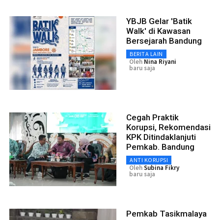
YBJB Gelar 'Batik
Walk' di Kawasan
Bersejarah Bandung
BERITA LAIN
Oleh
Nina Riyani
baru saja
Cegah Praktik
Korupsi, Rekomendasi
KPK Ditindaklanjuti
Pemkab. Bandung
ANTI KORUPSI
Oleh
Subina Fikry
baru saja
Pemkab Tasikmalaya