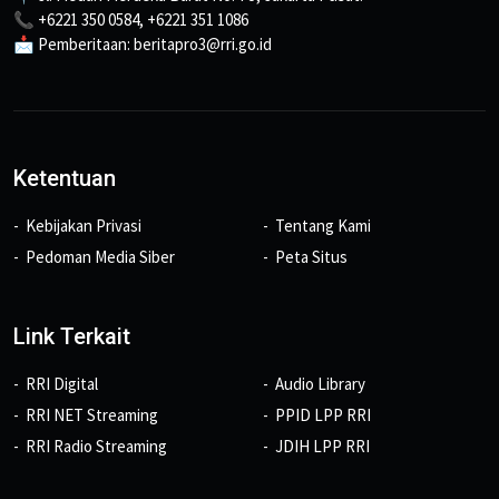
📞 +6221 350 0584, +6221 351 1086
📩 Pemberitaan: beritapro3@rri.go.id
Ketentuan
Kebijakan Privasi
Tentang Kami
Pedoman Media Siber
Peta Situs
Link Terkait
RRI Digital
Audio Library
RRI NET Streaming
PPID LPP RRI
RRI Radio Streaming
JDIH LPP RRI