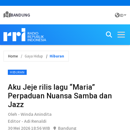
BANDUNG
ID
Home
Gaya Hidup
Hiburan
HIBURAN
Aku Jeje rilis lagu “Maria”
Perpaduan Nuansa Samba dan
Jazz
Oleh - Winda Anindita
Editor - Adi Renaldi
30 Mei 2026 18:56 WIB
Bandung