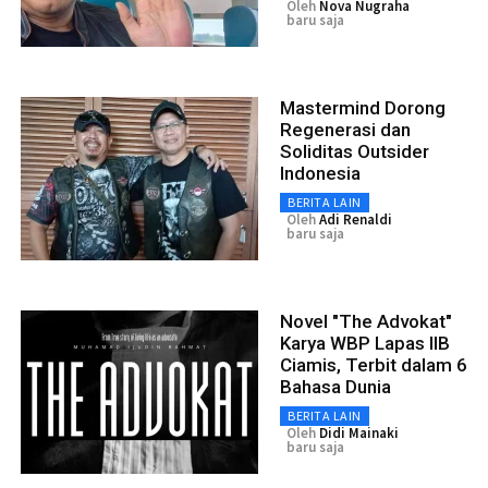
Oleh
Nova Nugraha
baru saja
Mastermind Dorong
Regenerasi dan
Soliditas Outsider
Indonesia
BERITA LAIN
Oleh
Adi Renaldi
baru saja
Novel "The Advokat"
Karya WBP Lapas IIB
Ciamis, Terbit dalam 6
Bahasa Dunia
BERITA LAIN
Oleh
Didi Mainaki
baru saja