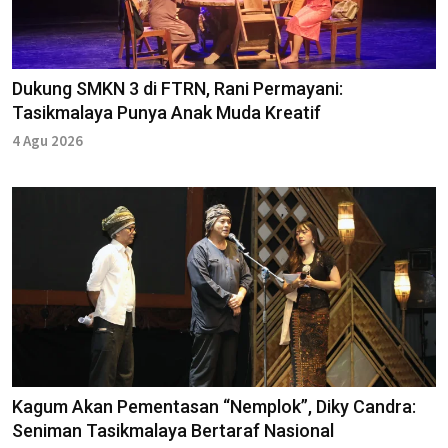
Dukung SMKN 3 di FTRN, Rani Permayani:
Tasikmalaya Punya Anak Muda Kreatif
4 Agu 2026
Kagum Akan Pementasan “Nemplok”, Diky Candra:
Seniman Tasikmalaya Bertaraf Nasional