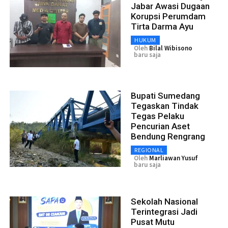
Jabar Awasi Dugaan
Korupsi Perumdam
Tirta Darma Ayu
HUKUM
Oleh
Bilal Wibisono
baru saja
Bupati Sumedang
Tegaskan Tindak
Tegas Pelaku
Pencurian Aset
Bendung Rengrang
REGIONAL
Oleh
Marliawan Yusuf
baru saja
Sekolah Nasional
Terintegrasi Jadi
Pusat Mutu