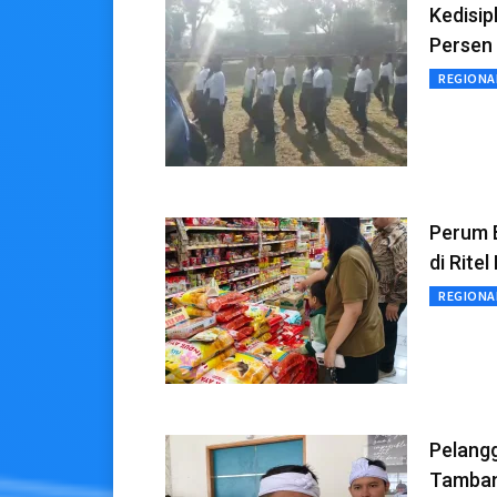
Kedisip
Persen
REGIONA
Perum 
di Rite
REGIONA
Pelang
Tambang