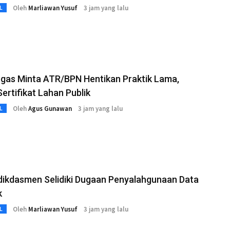
Oleh
Marliawan Yusuf
3 jam yang lalu
L
gas Minta ATR/BPN Hentikan Praktik Lama,
Sertifikat Lahan Publik
Oleh
Agus Gunawan
3 jam yang lalu
L
ikdasmen Selidiki Dugaan Penyalahgunaan Data
k
Oleh
Marliawan Yusuf
3 jam yang lalu
L