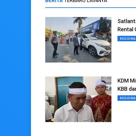
BERITA
TERBARU LAINNYA
Satlan
Rental
REGIONA
KDM Mi
KBB da
REGIONA