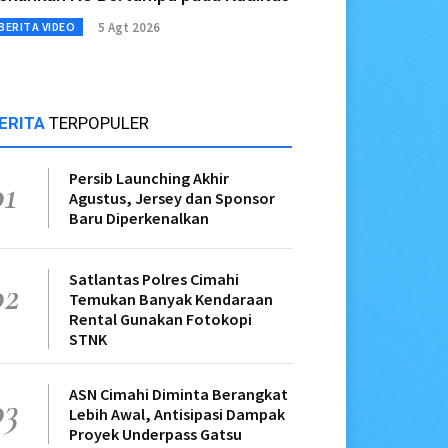
5 Agt 2026
BERITA VIDEO
ERITA
TERPOPULER
Persib Launching Akhir
01
Agustus, Jersey dan Sponsor
Baru Diperkenalkan
Satlantas Polres Cimahi
02
Temukan Banyak Kendaraan
Rental Gunakan Fotokopi
STNK
ASN Cimahi Diminta Berangkat
03
Lebih Awal, Antisipasi Dampak
Proyek Underpass Gatsu