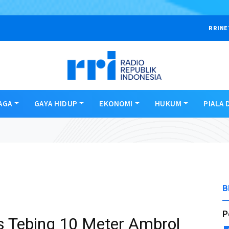
RRINE
AGA
GAYA HIDUP
EKONOMI
HUKUM
PIALA 
B
P
 Tebing 10 Meter Ambrol