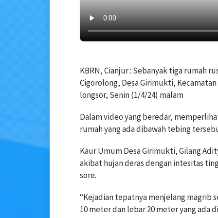
KBRN, Cianjur : Sebanyak tiga rumah ru
Cigorolong, Desa Girimukti, Kecamata
longsor, Senin (1/4/24) malam
Dalam video yang beredar, memperliha
rumah yang ada dibawah tebing tersebu
Kaur Umum Desa Girimukti, Gilang Adi
akibat hujan deras dengan intesitas tin
sore.
“Kejadian tepatnya menjelang magrib s
10 meter dan lebar 20 meter yang ada 