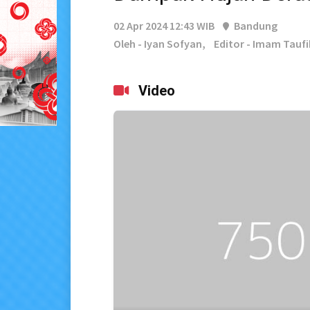
02 Apr 2024 12:43 WIB
Bandung
Oleh - Iyan Sofyan,
Editor - Imam Taufi
Video