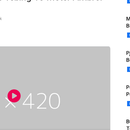
k
M
B
P
B
P
P
B
T