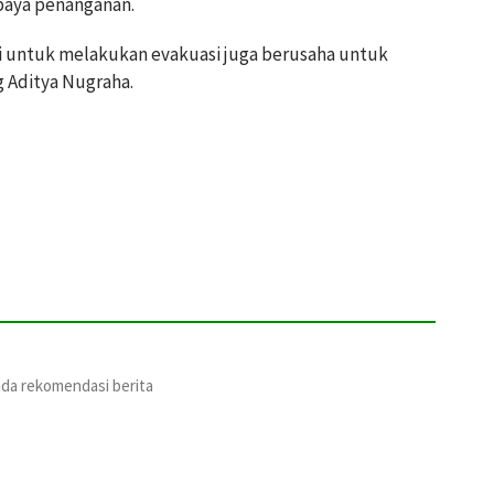
upaya penanganan.
i untuk melakukan evakuasi juga berusaha untuk
g Aditya Nugraha.
ada rekomendasi berita