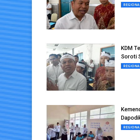
REGIONA
KDM Te
Soroti 
REGIONA
Kemend
Dapodi
REGIONA