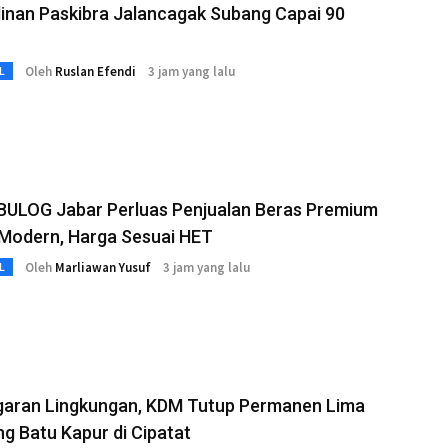
linan Paskibra Jalancagak Subang Capai 90
Oleh
Ruslan Efendi
3 jam yang lalu
L
BULOG Jabar Perluas Penjualan Beras Premium
l Modern, Harga Sesuai HET
Oleh
Marliawan Yusuf
3 jam yang lalu
L
garan Lingkungan, KDM Tutup Permanen Lima
 Batu Kapur di Cipatat