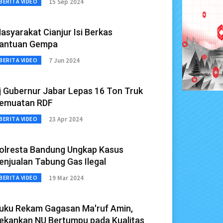
15 Sep 2024
BERITA VIDEO
asyarakat Cianjur Isi Berkas
antuan Gempa
7 Jun 2024
BERITA VIDEO
j Gubernur Jabar Lepas 16 Ton Truk
emuatan RDF
23 Apr 2024
BERITA VIDEO
olresta Bandung Ungkap Kasus
enjualan Tabung Gas Ilegal
19 Mar 2024
BERITA VIDEO
uku Rekam Gagasan Ma'ruf Amin,
ekankan NU Bertumpu pada Kualitas