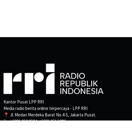
Kantor Pusat LPP RRI
Media radio berita online terpercaya - LPP RRI
📍 Jl. Medan Merdeka Barat No.4-5, Jakarta Pusat.
📞 +6221 350 0584, +6221 351 1086
📩 Pemberitaan: beritapro3@rri.go.id