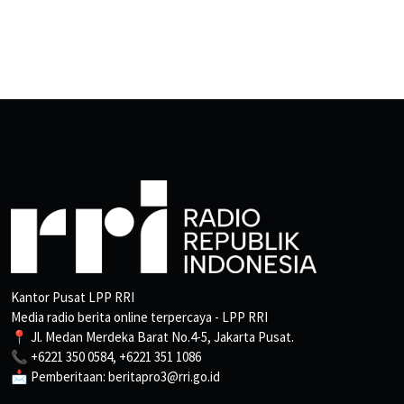
Kantor Pusat LPP RRI
Media radio berita online terpercaya - LPP RRI
📍 Jl. Medan Merdeka Barat No.4-5, Jakarta Pusat.
📞 +6221 350 0584, +6221 351 1086
📩 Pemberitaan: beritapro3@rri.go.id