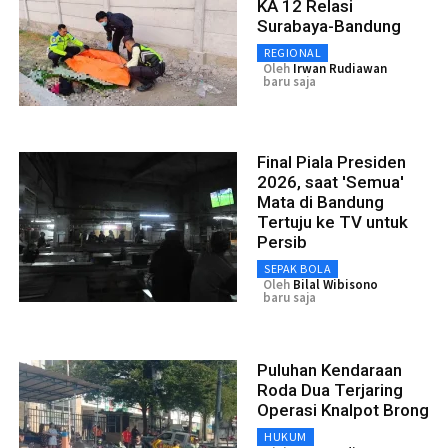
KA 12 Relasi
Surabaya-Bandung
REGIONAL
Oleh
Irwan Rudiawan
baru saja
Final Piala Presiden
2026, saat 'Semua'
Mata di Bandung
Tertuju ke TV untuk
Persib
SEPAK BOLA
Oleh
Bilal Wibisono
baru saja
Puluhan Kendaraan
Roda Dua Terjaring
Operasi Knalpot Brong
HUKUM