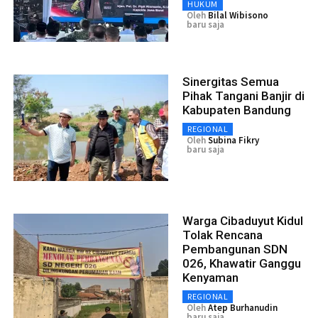
HUKUM
Oleh
Bilal Wibisono
baru saja
Sinergitas Semua
Pihak Tangani Banjir di
Kabupaten Bandung
REGIONAL
Oleh
Subina Fikry
baru saja
Warga Cibaduyut Kidul
Tolak Rencana
Pembangunan SDN
026, Khawatir Ganggu
Kenyaman
REGIONAL
Oleh
Atep Burhanudin
baru saja