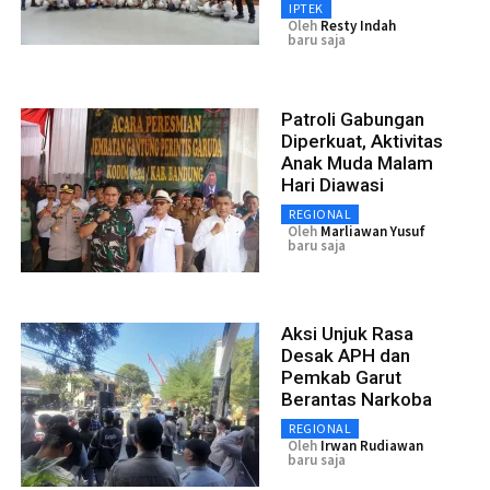
IPTEK
Oleh
Resty Indah
baru saja
Patroli Gabungan
Diperkuat, Aktivitas
Anak Muda Malam
Hari Diawasi
REGIONAL
Oleh
Marliawan Yusuf
baru saja
Aksi Unjuk Rasa
Desak APH dan
Pemkab Garut
Berantas Narkoba
REGIONAL
Oleh
Irwan Rudiawan
baru saja