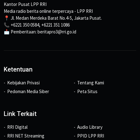
Kantor Pusat LPP RRI
Media radio berita online terpercaya - LPP RRI
📍 Jl. Medan Merdeka Barat No.4-5, Jakarta Pusat.
📞 +6221 350 0584, +6221 351 1086
📩 Pemberitaan: beritapro3@rri.go.id
Ketentuan
Kebijakan Privasi
Tentang Kami
Pedoman Media Siber
Peta Situs
Link Terkait
RRI Digital
Audio Library
RRI NET Streaming
PPID LPP RRI