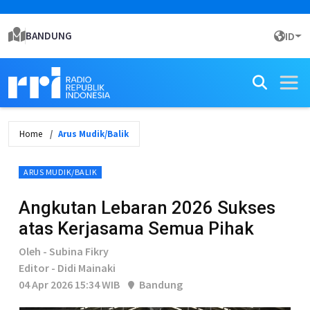
BANDUNG
ID
Home
Arus Mudik/Balik
ARUS MUDIK/BALIK
Angkutan Lebaran 2026 Sukses
atas Kerjasama Semua Pihak
Oleh - Subina Fikry
Editor - Didi Mainaki
04 Apr 2026 15:34 WIB
Bandung