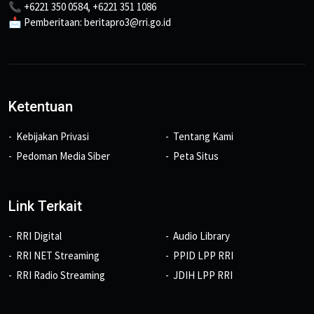
📞 +6221 350 0584, +6221 351 1086
📩 Pemberitaan: beritapro3@rri.go.id
Ketentuan
Kebijakan Privasi
Tentang Kami
Pedoman Media Siber
Peta Situs
Link Terkait
RRI Digital
Audio Library
RRI NET Streaming
PPID LPP RRI
RRI Radio Streaming
JDIH LPP RRI