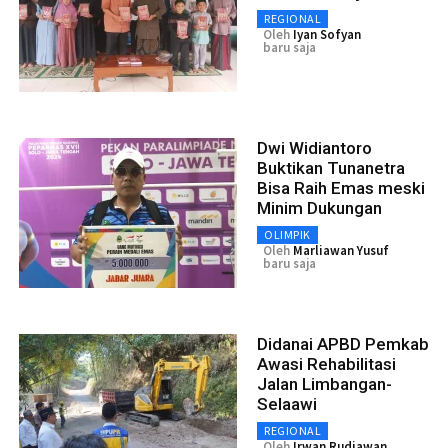
REGIONAL
Oleh
Iyan Sofyan
baru saja
Dwi Widiantoro
Buktikan Tunanetra
Bisa Raih Emas meski
Minim Dukungan
OLIMPIK
Oleh
Marliawan Yusuf
baru saja
Didanai APBD Pemkab
Awasi Rehabilitasi
Jalan Limbangan-
Selaawi
REGIONAL
Oleh
Irwan Rudiawan