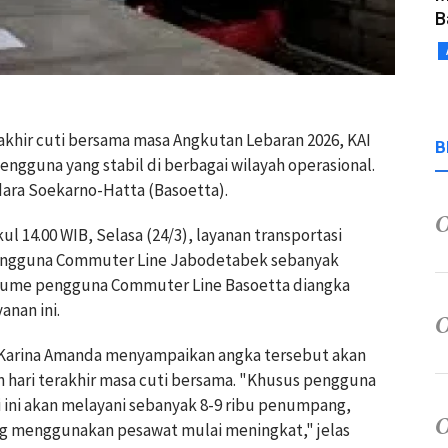
B
akhir cuti bersama masa Angkutan Lebaran 2026, KAI
B
gguna yang stabil di berbagai wilayah operasional.
ara Soekarno-Hatta (Basoetta).
 14.00 WIB, Selasa (24/3), layanan transportasi
pengguna Commuter Line Jabodetabek sebanyak
volume pengguna Commuter Line Basoetta diangka
anan ini.
 Karina Amanda menyampaikan angka tersebut akan
n hari terakhir masa cuti bersama. "Khusus pengguna
 ini akan melayani sebanyak 8-9 ribu penumpang,
ng menggunakan pesawat mulai meningkat," jelas