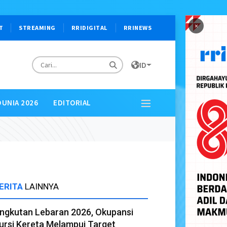
×
T
STREAMING
RRIDIGITAL
RRINEWS
ID
DUNIA 2026
EDITORIAL
ERITA
LAINNYA
ngkutan Lebaran 2026, Okupansi
ursi Kereta Melampui Target