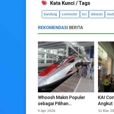
Kata Kunci / Tags
bandung
commuter
kci
lebaran
mud
REKOMENDASI
BERITA
Whoosh Makin Populer
KAI Co
sebagai Pilihan
Angkut 
Transportasi Mudik
Lebara
5 Apr 2026
31 Mar 2