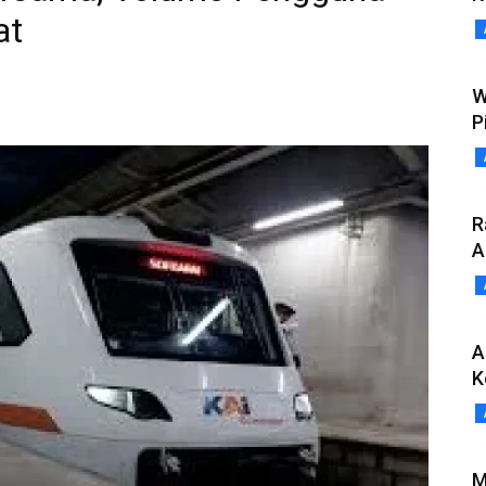
at
W
P
R
A
A
K
M