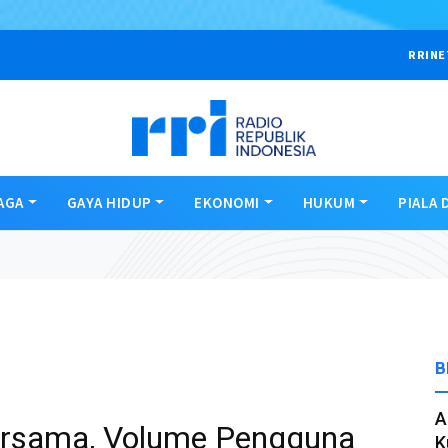
RRINE
AGA
GAYA HIDUP
EKONOMI
HUKUM
PIALA 
B
A
Bersama, Volume Pengguna
K