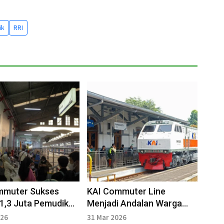
ik
RRI
mmuter Sukses
KAI Commuter Line
1,3 Juta Pemudik
Menjadi Andalan Warga
n
Area Bandung
026
31 Mar 2026