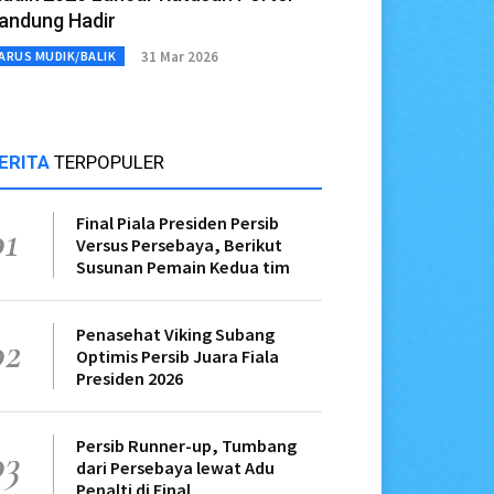
andung Hadir
31 Mar 2026
ARUS MUDIK/BALIK
ERITA
TERPOPULER
Final Piala Presiden Persib
01
Versus Persebaya, Berikut
Susunan Pemain Kedua tim
Penasehat Viking Subang
02
Optimis Persib Juara Fiala
Presiden 2026
Persib Runner-up, Tumbang
03
dari Persebaya lewat Adu
Penalti di Final