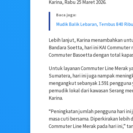
Karina, Rabu 25 Maret 2026.
Baca juga:
Mudik Balik Lebaran, Tembus 840 Ri
Lebih lanjut, Karina menambahkan untuk
Bandara Soetta, hari ini KAI Commuter 
Commuter Basoetta dengan total kapasi
Untuk layanan Commuter Line Merak yan
Sumatera, hari ini juga nampak meningk
mengangkut sebanyak 1.591 pengguna ya
pemudik lokal dari kawasan Serang men
Karina.
“Peningkatan jumlah pengguna hari ini j
masa cuti bersama. Diperkirakan lebih 
Commuter Line Merak pada hari ini,” ta