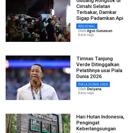
Gudang Rongsok di
Cimahi Selatan
Terbakar, Damkar
Sigap Padamkan Api
REGIONAL
Oleh
Agus Gunawan
baru saja
Timnas Tanjung
Verde Ditinggalkan
Pelatihnya usai Piala
Dunia 2026
PIALA DUNIA 2026
Oleh
Dwiyana
baru saja
Hari Hutan Indonesia,
Pengingat
Keberlangsungan