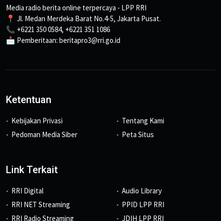
Media radio berita online terpercaya - LPP RRI
📍 Jl. Medan Merdeka Barat No.4-5, Jakarta Pusat.
📞 +6221 350 0584, +6221 351 1086
📩 Pemberitaan: beritapro3@rri.go.id
Ketentuan
Kebijakan Privasi
Tentang Kami
Pedoman Media Siber
Peta Situs
Link Terkait
RRI Digital
Audio Library
RRI NET Streaming
PPID LPP RRI
RRI Radio Streaming
JDIH LPP RRI