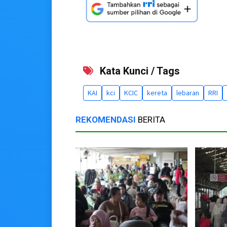
Kata Kunci / Tags
KAI
kci
KCIC
kereta
lebaran
RRI
REKOMENDASI
BERITA