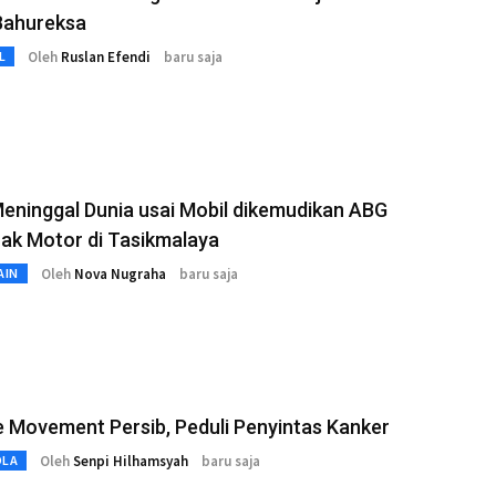
Bahureksa
Oleh
Ruslan Efendi
baru saja
L
Meninggal Dunia usai Mobil dikemudikan ABG
ak Motor di Tasikmalaya
Oleh
Nova Nugraha
baru saja
AIN
e Movement Persib, Peduli Penyintas Kanker
Oleh
Senpi Hilhamsyah
baru saja
OLA