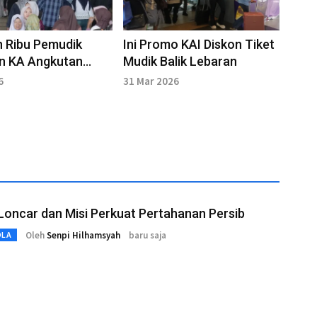
 Ribu Pemudik
Ini Promo KAI Diskon Tiket
n KA Angkutan
Mudik Balik Lebaran
n 2026
6
31 Mar 2026
 Loncar dan Misi Perkuat Pertahanan Persib
Oleh
Senpi Hilhamsyah
baru saja
OLA