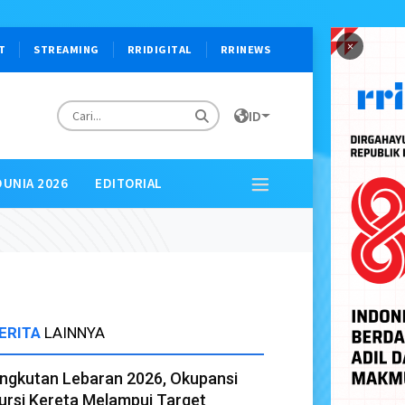
×
T
STREAMING
RRIDIGITAL
RRINEWS
ID
DUNIA 2026
EDITORIAL
ERITA
LAINNYA
ngkutan Lebaran 2026, Okupansi
ursi Kereta Melampui Target