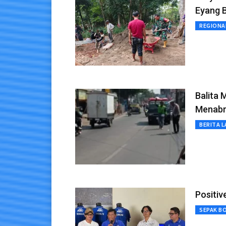
Eyang 
REGIONA
Balita 
Menabr
BERITA L
Positiv
SEPAK B