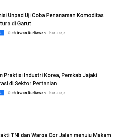
isi Unpad Uji Coba Penanaman Komoditas
ltura di Garut
Oleh
Irwan Rudiawan
baru saja
L
n Praktisi Industri Korea, Pemkab Jajaki
asi di Sektor Pertanian
Oleh
Irwan Rudiawan
baru saja
L
Bakti TNI dan Warga Cor Jalan menuju Makam