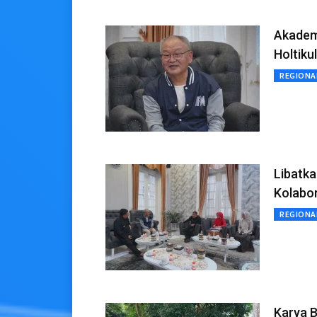
Akadem
Holtiku
REGIONA
Libatka
Kolabor
REGIONA
Karya 