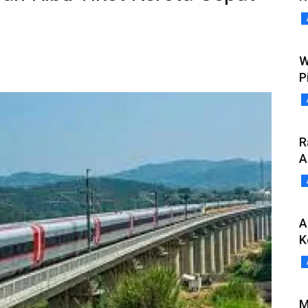
W
P
R
A
A
K
M