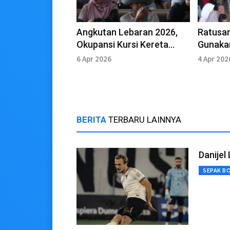
Angkutan Lebaran 2026,
Ratusan
Okupansi Kursi Kereta
Gunaka
Melampui Target
Lebara
6 Apr 2026
4 Apr 202
BERITA
TERBARU LAINNYA
Danijel
SEPAK B