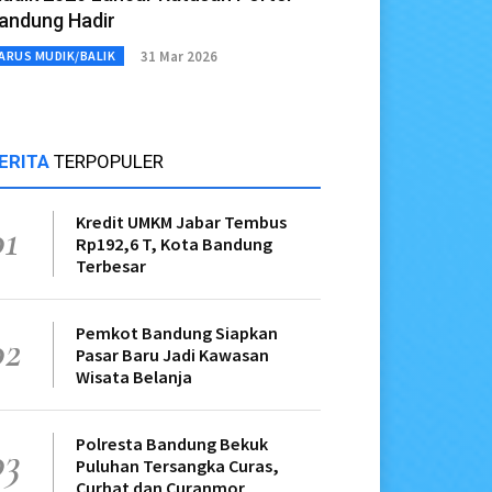
andung Hadir
31 Mar 2026
ARUS MUDIK/BALIK
ERITA
TERPOPULER
Kredit UMKM Jabar Tembus
01
Rp192,6 T, Kota Bandung
Terbesar
Pemkot Bandung Siapkan
02
Pasar Baru Jadi Kawasan
Wisata Belanja
Polresta Bandung Bekuk
03
Puluhan Tersangka Curas,
Curhat dan Curanmor