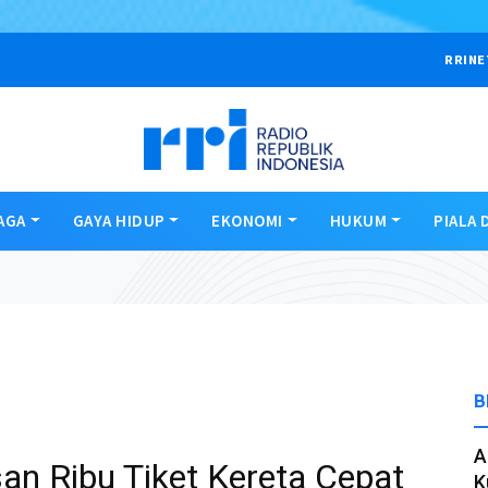
RRINE
AGA
GAYA HIDUP
EKONOMI
HUKUM
PIALA 
B
A
an Ribu Tiket Kereta Cepat
K