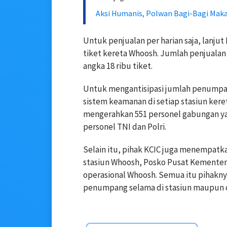
Aksi Humanis, Polwan Bagi-Bagi Mak
Untuk penjualan per harian saja, lanjut 
tiket kereta Whoosh. Jumlah penjuala
angka 18 ribu tiket.
Untuk mengantisipasi jumlah penumpa
sistem keamanan di setiap stasiun ker
mengerahkan 551 personel gabungan yan
personel TNI dan Polri.
Selain itu, pihak KCIC juga menempatka
stasiun Whoosh, Posko Pusat Kementeri
operasional Whoosh. Semua itu pihakn
penumpang selama di stasiun maupun d