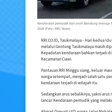
Kendaraan pemudik dari arah Bandung menuju Ta
2026 (Foto : RRI/ Nova)
RRI.CO.ID, Tasikmalaya - Hari kedua Idul
melalui Gentong Tasikmalaya masih dip
Kepadatan kendaraan bahkan terjadi di 
Kecamatan Ciawi.
Pantauan RRI Minggu siang, keluar mas
warga setempat, menjadi salah satu pe
kendaraan terjadi di wilayah itu.
Sedangkan arus sebaliknya, yakni arus 
lancar. Kendaraan pemudik yang melakuk
Ahmad Dimyati (47) warga Jalan Moh Ha