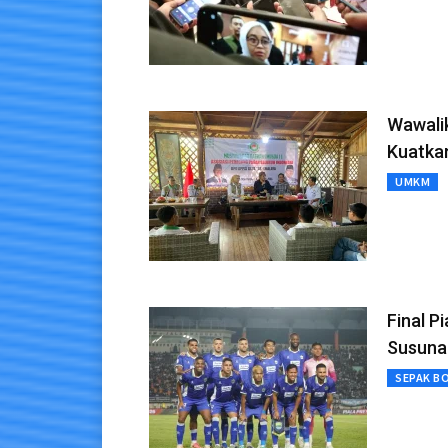
Wawalik
Kuatkan
UMKM
Final P
Susuna
SEPAK B