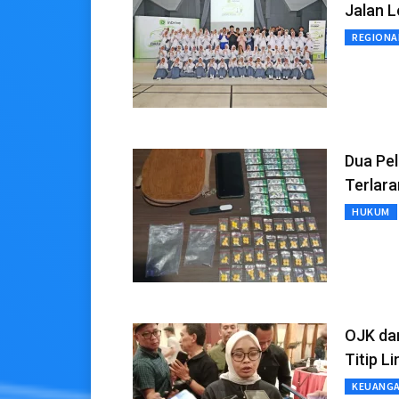
Jalan 
REGIONA
Dua Pel
Terlara
HUKUM
OJK da
Titip L
KEUANG