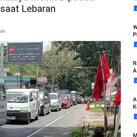
saat Lebaran
W
aki
P
R
A
A
K
M