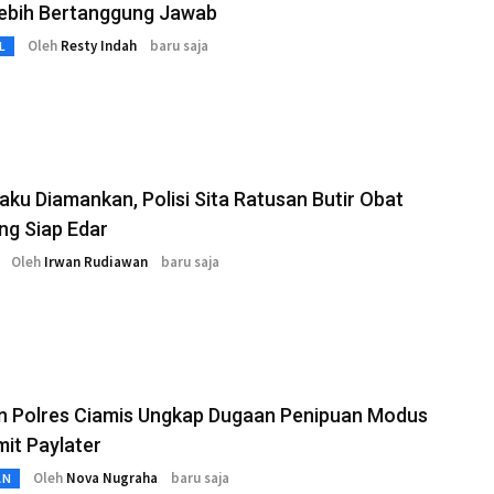
Lebih Bertanggung Jawab
Oleh
Resty Indah
baru saja
L
aku Diamankan, Polisi Sita Ratusan Butir Obat
ng Siap Edar
Oleh
Irwan Rudiawan
baru saja
n Polres Ciamis Ungkap Dugaan Penipuan Modus
imit Paylater
Oleh
Nova Nugraha
baru saja
AN