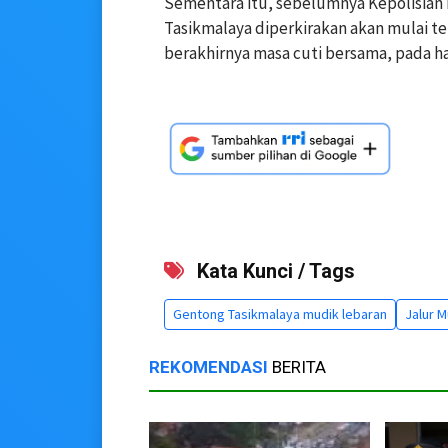
Sementara itu, sebelumnya Kepolisian m
Tasikmalaya diperkirakan akan mulai terj
berakhirnya masa cuti bersama, pada ha
Kata Kunci / Tags
Gentong Tasikmalaya mudik lebaran
Jalur M
REKOMENDASI
BERITA