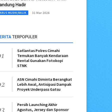
andung Hadir
31 Mar 2026
ARUS MUDIK/BALIK
ERITA
TERPOPULER
Satlantas Polres Cimahi
01
Temukan Banyak Kendaraan
Rental Gunakan Fotokopi
STNK
ASN Cimahi Diminta Berangkat
02
Lebih Awal, Antisipasi Dampak
Proyek Underpass Gatsu
Persib Launching Akhir
03
Agustus, Jersey dan Sponsor