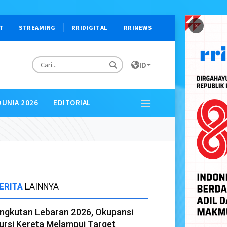
×
T
STREAMING
RRIDIGITAL
RRINEWS
ID
DUNIA 2026
EDITORIAL
ERITA
LAINNYA
ngkutan Lebaran 2026, Okupansi
ursi Kereta Melampui Target