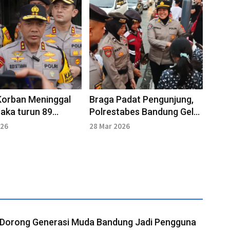
Korban Meninggal
Braga Padat Pengunjung,
Laka turun 89
Polrestabes Bandung Gelar
 di Arus Mudik dan
Patroli Dialogis Jaga
026
28 Mar 2026
abar
Keamanan
e Dorong Generasi Muda Bandung Jadi Pengguna