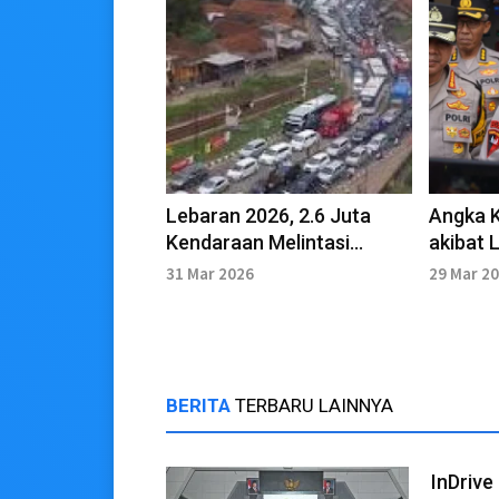
Lebaran 2026, 2.6 Juta
Angka 
Kendaraan Melintasi
akibat 
Nagreg Garut
Persen,
31 Mar 2026
29 Mar 2
Balik J
BERITA
TERBARU LAINNYA
InDriv