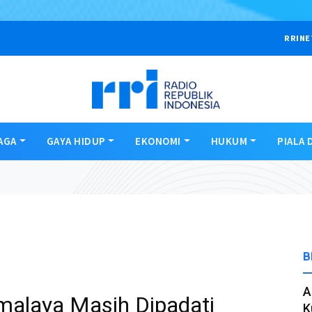
RRINE
AGA
GAYA HIDUP
EKONOMI
HUKUM
PIALA 
B
A
malaya Masih Dipadati
K