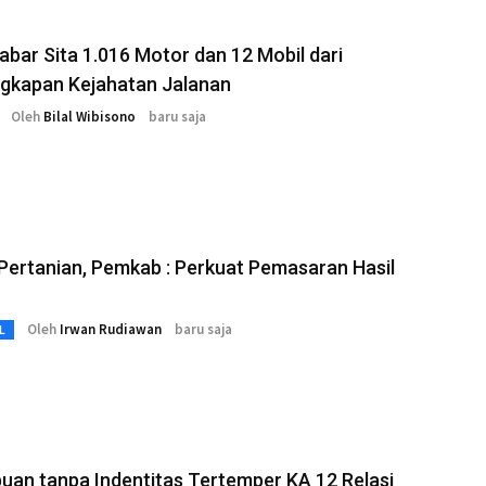
abar Sita 1.016 Motor dan 12 Mobil dari
gkapan Kejahatan Jalanan
Oleh
Bilal Wibisono
baru saja
ertanian, Pemkab : Perkuat Pemasaran Hasil
Oleh
Irwan Rudiawan
baru saja
L
an tanpa Indentitas Tertemper KA 12 Relasi