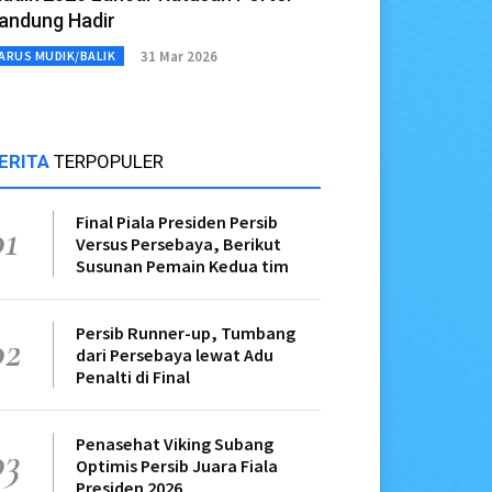
andung Hadir
31 Mar 2026
ARUS MUDIK/BALIK
ERITA
TERPOPULER
Final Piala Presiden Persib
01
Versus Persebaya, Berikut
Susunan Pemain Kedua tim
Persib Runner-up, Tumbang
02
dari Persebaya lewat Adu
Penalti di Final
Penasehat Viking Subang
03
Optimis Persib Juara Fiala
Presiden 2026