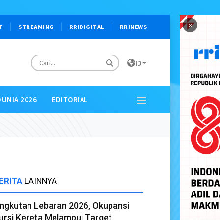
×
T
STREAMING
RRIDIGITAL
RRINEWS
ID
DUNIA 2026
EDITORIAL
ERITA
LAINNYA
ngkutan Lebaran 2026, Okupansi
ursi Kereta Melampui Target