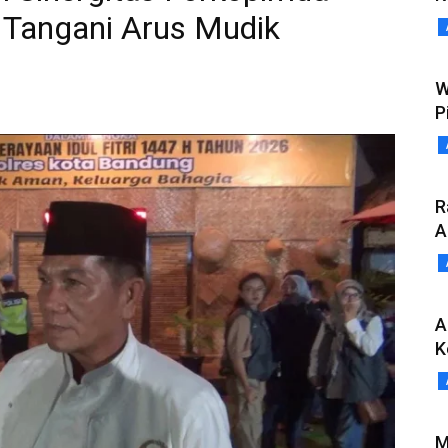
Tangani Arus Mudik
W
P
R
A
A
K
M