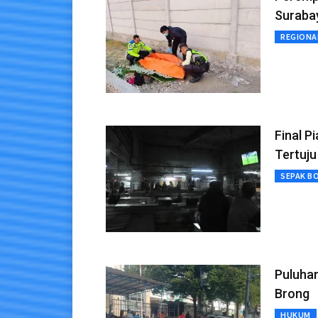
Suraba
REGIONA
Final P
Tertuju
SEPAK B
Puluhan
Brong
HUKUM