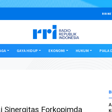
RRINE
AGA
GAYA HIDUP
EKONOMI
HUKUM
PIALA 
B
A
i Sinergitas Forkopimda
K