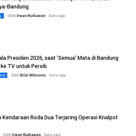
ya-Bandung
Oleh
Irwan Rudiawan
baru saja
L
iala Presiden 2026, saat 'Semua' Mata di Bandung
 ke TV untuk Persib
Oleh
Bilal Wibisono
baru saja
OLA
 Kendaraan Roda Dua Terjaring Operasi Knalpot
Oleh
Irwan Rudiawan
baru saja