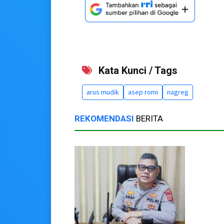
Kata Kunci / Tags
arus mudik
asep romi
nagreg
REKOMENDASI
BERITA