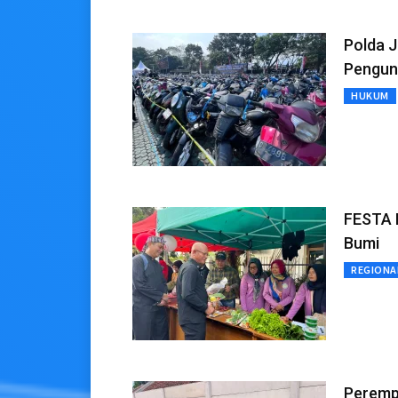
Polda J
Pengun
HUKUM
FESTA P
Bumi
REGIONA
Perempu