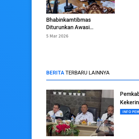
Bhabinkamtibmas
Diturunkan Awasi
Pemukiman Selama
5 Mar 2026
Operasi Ketupat Lodaya
BERITA
TERBARU LAINNYA
Pemkab 
Kekeri
INFO PE