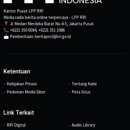
Kantor Pusat LPP RRI
Media radio berita online terpercaya - LPP RRI
📍 Jl. Medan Merdeka Barat No.4-5, Jakarta Pusat.
📞 +6221 350 0584, +6221 351 1086
📩 Pemberitaan: beritapro3@rri.go.id
Ketentuan
Kebijakan Privasi
Tentang Kami
Pedoman Media Siber
Peta Situs
Link Terkait
RRI Digital
Audio Library