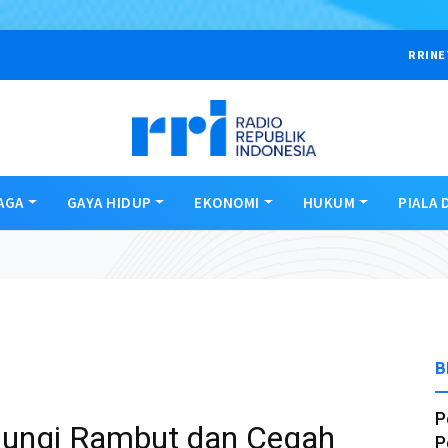
RRINE
AGA
GAYA HIDUP
EKONOMI
HUKUM
PIALA 
B
P
dungi Rambut dan Cegah
P