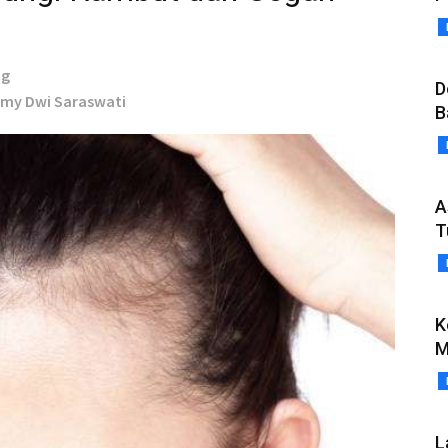
ng
D
omy Dwi Saraswati
B
A
T
K
M
L