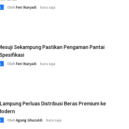
Oleh
Feri Nuryadi
baru saja
L
esuji Sekampung Pastikan Pengaman Pantai
Spesifikasi
Oleh
Feri Nuryadi
baru saja
L
Lampung Perluas Distribusi Beras Premium ke
Modern
Oleh
Agung Ghazaldi
baru saja
L