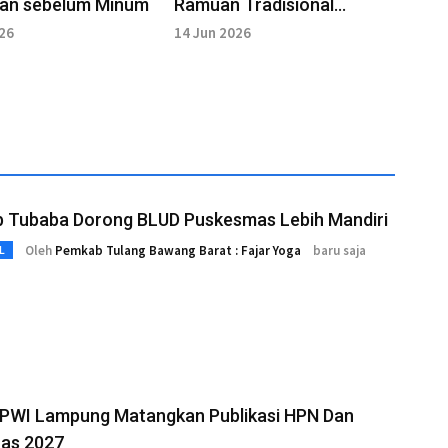
an sebelum Minum
Ramuan Tradisional
Pereda Batuk
026
14 Jun 2026
 Tubaba Dorong BLUD Puskesmas Lebih Mandiri
Oleh
Pemkab Tulang Bawang Barat : Fajar Yoga
baru saja
L
PWI Lampung Matangkan Publikasi HPN Dan
as 2027