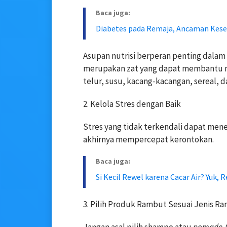
Baca juga:
Diabetes pada Remaja, Ancaman Kese
Asupan nutrisi berperan penting dalam
merupakan zat yang dapat membantu m
telur, susu, kacang-kacangan, sereal, 
2. Kelola Stres dengan Baik
Stres yang tidak terkendali dapat me
akhirnya mempercepat kerontokan.
Baca juga:
Si Kecil Rewel karena Cacar Air? Yuk, 
3. Pilih Produk Rambut Sesuai Jenis R
Jangan asal pilih shampo atau
pomade
.