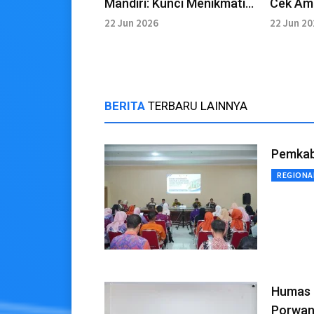
Mandiri: Kunci Menikmati
Cek Am
Usia Emas
22 Jun 2026
22 Jun 2
BERITA
TERBARU LAINNYA
Pemkab
REGIONA
Humas 
Porwan