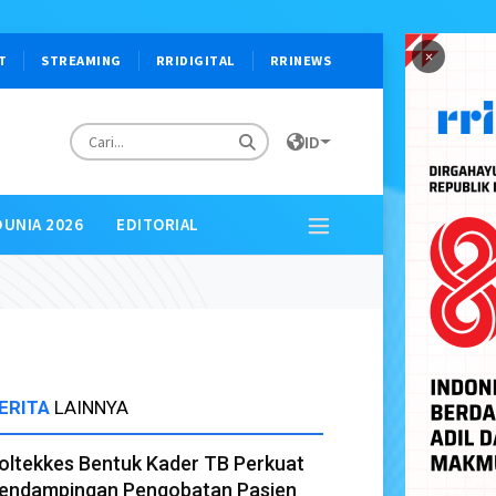
×
T
STREAMING
RRIDIGITAL
RRINEWS
ID
DUNIA 2026
EDITORIAL
ERITA
LAINNYA
oltekkes Bentuk Kader TB Perkuat
endampingan Pengobatan Pasien