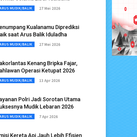
27 Mei 2026
ARUS MUDIK/BALIK
enumpang Kualanamu Diprediksi
aik saat Arus Balik Iduladha
27 Mei 2026
ARUS MUDIK/BALIK
akorlantas Kenang Bripka Fajar,
ahlawan Operasi Ketupat 2026
13 Apr 2026
ARUS MUDIK/BALIK
ayanan Polri Jadi Sorotan Utama
uksesnya Mudik Lebaran 2026
7 Apr 2026
ARUS MUDIK/BALIK
misi Kereta Api Jauh Lebih Efisien