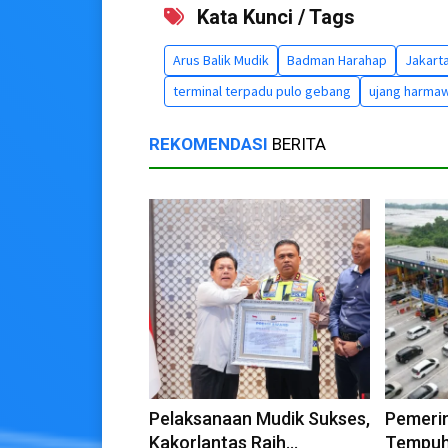
Kata Kunci / Tags
Arus Balik Mudik
Badman Harahap
Jakart
terminal terpadu pulo gebang
ujang harma
REKOMENDASI
BERITA
Pelaksanaan Mudik Sukses,
Pemeri
Kakorlantas Raih
Tempuh