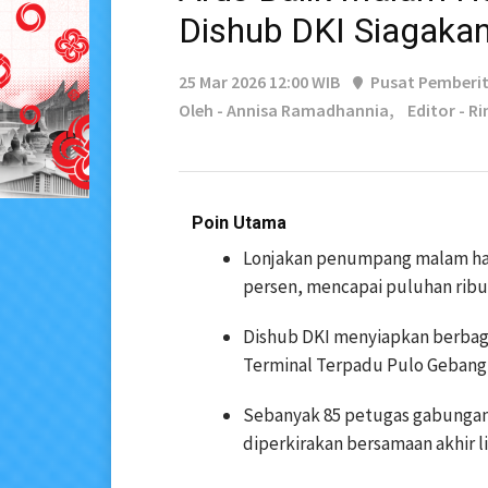
Dishub DKI Siagaka
25 Mar 2026 12:00 WIB
Pusat Pemberi
Oleh - Annisa Ramadhannia,
Editor - Ri
Poin Utama
Lonjakan penumpang malam hari s
persen, mencapai puluhan ribu
Dishub DKI menyiapkan berbaga
Terminal Terpadu Pulo Gebang 
Sebanyak 85 petugas gabungan 
diperkirakan bersamaan akhir l