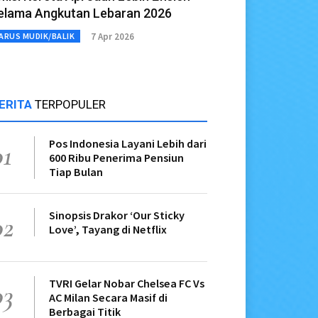
elama Angkutan Lebaran 2026
7 Apr 2026
ARUS MUDIK/BALIK
ERITA
TERPOPULER
Pos Indonesia Layani Lebih dari
01
600 Ribu Penerima Pensiun
Tiap Bulan
Sinopsis Drakor ‘Our Sticky
02
Love’, Tayang di Netflix
TVRI Gelar Nobar Chelsea FC Vs
03
AC Milan Secara Masif di
Berbagai Titik