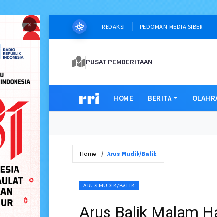
×
REDAKSI
PEDOMAN MEDIA SIBER
PUSAT PEMBERITAAN
HOME
BERITA
OLAHR
Home
Arus Mudik/Balik
ARUS MUDIK/BALIK
Arus Balik Malam Ha