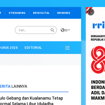
×
T
STREAMING
RRIDIGITAL
RRINEWS
ID
DUNIA 2026
EDITORIAL
ERITA
LAINNYA
ulo Gebang dan Kualanamu Tetap
ormal Selama Libur Iduladha