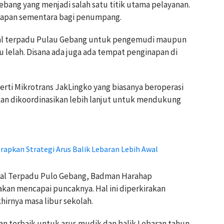
bang yang menjadi salah satu titik utama pelayanan.
napan sementara bagi penumpang.
minal terpadu Pulau Gebang untuk pengemudi maupun
lelah. Disana ada juga ada tempat penginapan di
erti Mikrotrans JakLingko yang biasanya beroperasi
akan dikoordinasikan lebih lanjut untuk mendukung
apkan Strategi Arus Balik Lebaran Lebih Awal
al Terpadu Pulo Gebang, Badman Harahap
akan mencapai puncaknya. Hal ini diperkirakan
hirnya masa libur sekolah.
n terbaik untuk arus mudik dan balik Lebaran tahun