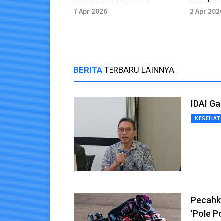
Penghargaan Presisi
Lebaran
7 Apr 2026
2 Apr 202
Award
Singkat
BERITA
TERBARU LAINNYA
IDAI Ga
KESEHAT
Pecahka
'Pole P