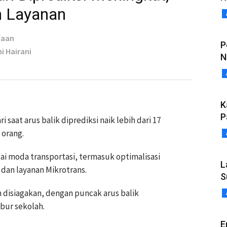
n Layanan
taan
P
ni Hairani
N
K
P
aat arus balik diprediksi naik lebih dari 17
 orang.
i moda transportasi, termasuk optimalisasi
L
dan layanan Mikrotrans.
S
disiagakan, dengan puncak arus balik
ibur sekolah.
E