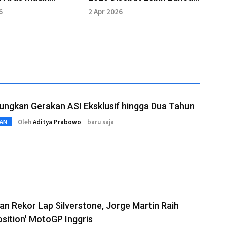
 2026 Lebih
dari 2025
6
2 Apr 2026
ungkan Gerakan ASI Eksklusif hingga Dua Tahun
Oleh
Aditya Prabowo
baru saja
AN
n Rekor Lap Silverstone, Jorge Martin Raih
osition' MotoGP Inggris