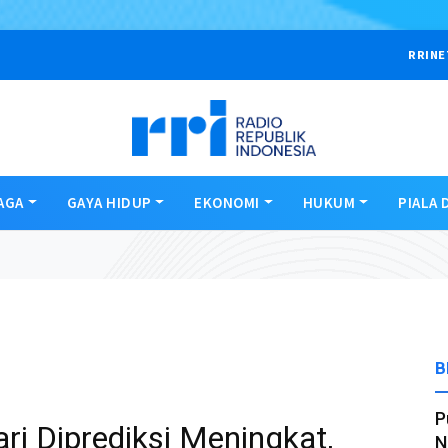
RRINE
AGA
GAYA HIDUP
EKONOMI
HUKUM
PIALA 
B
P
ri Diprediksi Meningkat,
N