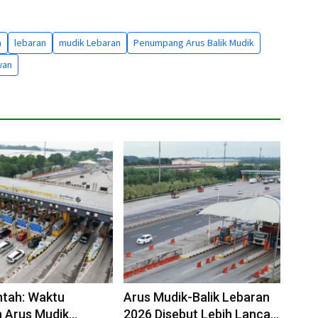
a
lebaran
mudik Lebaran
Penumpang Arus Balik Mudik
wan
ntah: Waktu
Arus Mudik-Balik Lebaran
 Arus Mudik
2026 Disebut Lebih Lancar