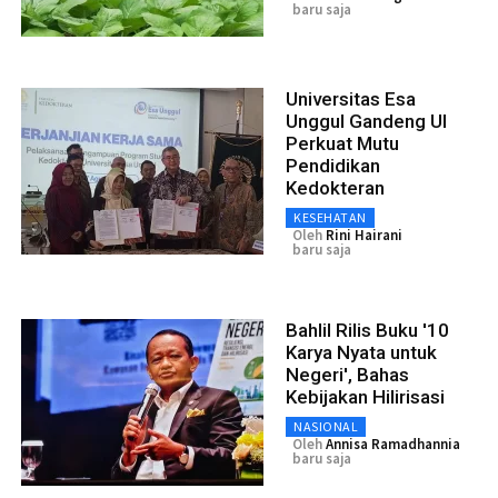
baru saja
Universitas Esa
Unggul Gandeng UI
Perkuat Mutu
Pendidikan
Kedokteran
KESEHATAN
Oleh
Rini Hairani
baru saja
Bahlil Rilis Buku '10
Karya Nyata untuk
Negeri', Bahas
Kebijakan Hilirisasi
NASIONAL
Oleh
Annisa Ramadhannia
baru saja