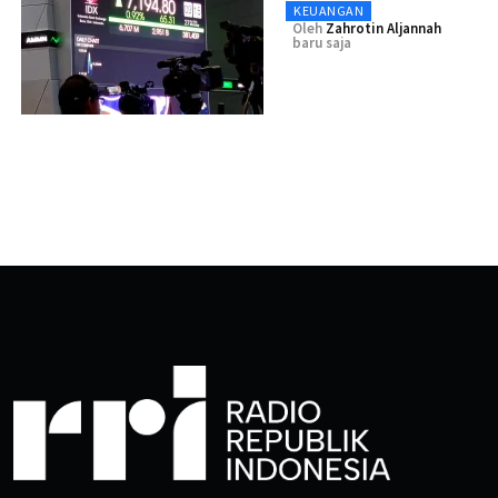
KEUANGAN
Oleh
Zahrotin Aljannah
baru saja