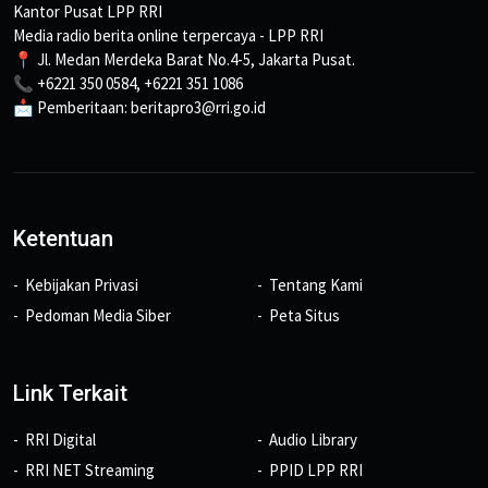
Kantor Pusat LPP RRI
Media radio berita online terpercaya - LPP RRI
📍 Jl. Medan Merdeka Barat No.4-5, Jakarta Pusat.
📞 +6221 350 0584, +6221 351 1086
📩 Pemberitaan: beritapro3@rri.go.id
Ketentuan
Kebijakan Privasi
Tentang Kami
Pedoman Media Siber
Peta Situs
Link Terkait
RRI Digital
Audio Library
RRI NET Streaming
PPID LPP RRI