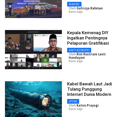
MAKRO
Oleh
Gatricya Rahman
baru saja
Kepala Kemenag DIY
Ingatkan Pentingnya
Pelaporan Gratifikasi
ANTI KORUPSI
Oleh
Rini Rustriani Lesti
Handayani
baru saja
Kabel Bawah Laut Jadi
Tulang Punggung
Internet Dunia Modern
IPTEK
Oleh
Katon Prayogi
baru saja