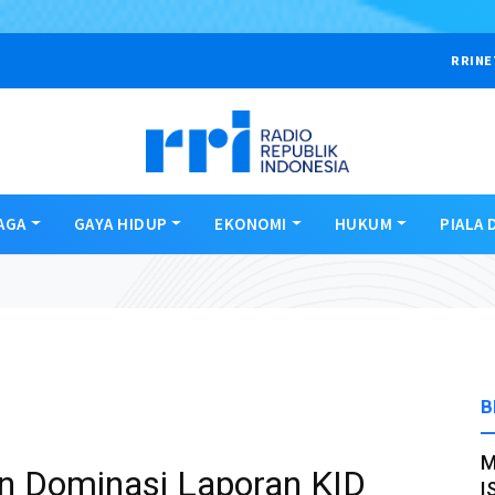
RRINE
AGA
GAYA HIDUP
EKONOMI
HUKUM
PIALA 
B
M
n Dominasi Laporan KID
I