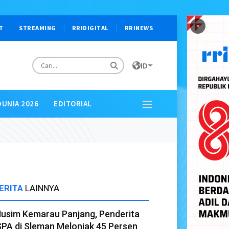
×
T
STREAMING
RRIDIGITAL
RRINEWS
ID
DUNIA 2026
EDITORIAL
ERITA
LAINNYA
usim Kemarau Panjang, Penderita
SPA di Sleman Melonjak 45 Persen