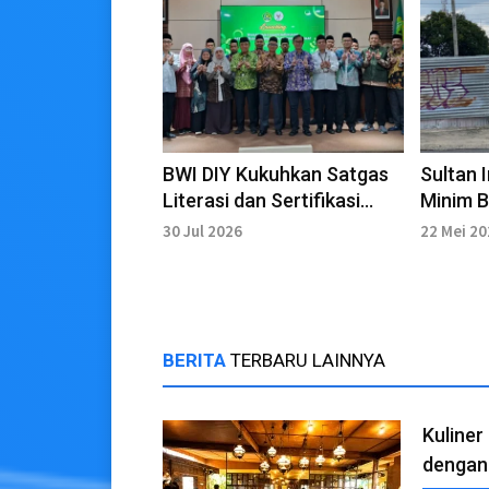
BWI DIY Kukuhkan Satgas
Sultan 
Literasi dan Sertifikasi
Minim 
Wakaf Masa Bakti 2026-
Kenya
30 Jul 2026
22 Mei 2
2029
BERITA
TERBARU LAINNYA
Kuline
dengan