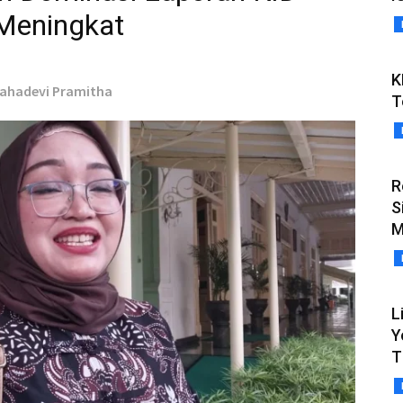
 Meningkat
K
Mahadevi Pramitha
T
R
S
M
L
Y
T