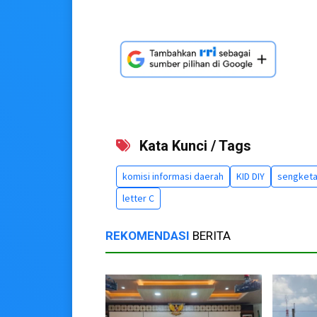
Kata Kunci / Tags
komisi informasi daerah
KID DIY
sengketa
letter C
REKOMENDASI
BERITA