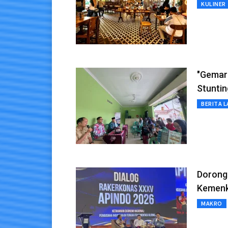
KULINER
"Gemari
Stuntin
BERITA L
Dorong 
Kemenku
MAKRO