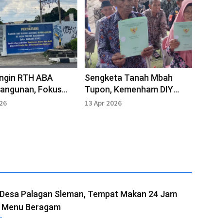
Ingin RTH ABA
Sengketa Tanah Mbah
Bangunan, Fokus
Tupon, Kemenham DIY
manan
Soroti Pemenuhan Hak
026
13 Apr 2026
Kaum Rentan
r Desa Palagan Sleman, Tempat Makan 24 Jam
 Menu Beragam