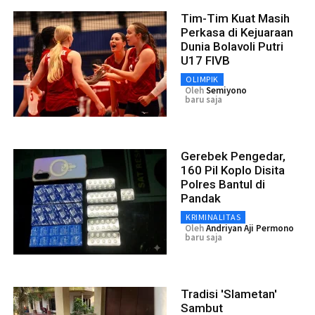
Tim-Tim Kuat Masih
Perkasa di Kejuaraan
Dunia Bolavoli Putri
U17 FIVB
OLIMPIK
Oleh
Semiyono
baru saja
Gerebek Pengedar,
160 Pil Koplo Disita
Polres Bantul di
Pandak
KRIMINALITAS
Oleh
Andriyan Aji Permono
baru saja
Tradisi 'Slametan'
Sambut