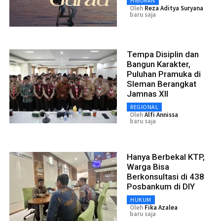
HIBURAN
Oleh
Reza Aditya Suryana
baru saja
Tempa Disiplin dan
Bangun Karakter,
Puluhan Pramuka di
Sleman Berangkat
Jamnas XII
REGIONAL
Oleh
Alfi Annissa
baru saja
Hanya Berbekal KTP,
Warga Bisa
Berkonsultasi di 438
Posbankum di DIY
HUKUM
Oleh
Fika Azalea
baru saja