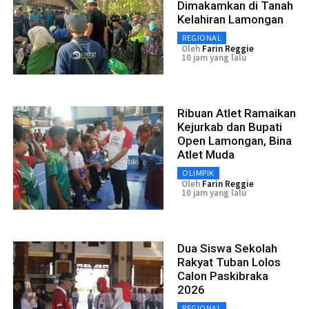
Dimakamkan di Tanah
Kelahiran Lamongan
REGIONAL
Oleh
Farin Reggie
10 jam yang lalu
Ribuan Atlet Ramaikan
Kejurkab dan Bupati
Open Lamongan, Bina
Atlet Muda
OLIMPIK
Oleh
Farin Reggie
10 jam yang lalu
Dua Siswa Sekolah
Rakyat Tuban Lolos
Calon Paskibraka
2026
REGIONAL