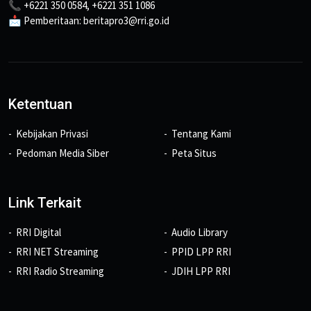
📞 +6221 350 0584, +6221 351 1086
📩 Pemberitaan: beritapro3@rri.go.id
Ketentuan
Kebijakan Privasi
Tentang Kami
Pedoman Media Siber
Peta Situs
Link Terkait
RRI Digital
Audio Library
RRI NET Streaming
PPID LPP RRI
RRI Radio Streaming
JDIH LPP RRI