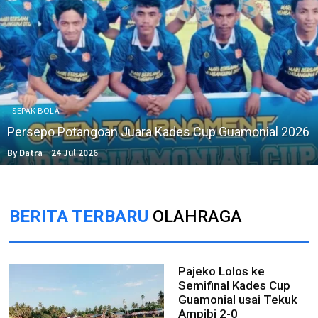
SEPAK BOLA
Persepo Potangoan Juara Kades Cup Guamonial 2026
By Datra
24 Jul 2026
BERITA TERBARU
OLAHRAGA
Pajeko Lolos ke
Semifinal Kades Cup
Guamonial usai Tekuk
Ampibi 2-0