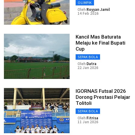
OLIMPIK
Oleh
Royyan Jamil
14 Feb 2026
Kancil Mas Baturata
Melaju ke Final Bupati
Cup
SEPAK BOLA
Oleh
Datra
22 Jan 2026
IGORNAS Futsal 2026
Dorong Prestasi Pelajar
Tolitoli
SEPAK BOLA
Oleh
Fitrisa
11 Jan 2026