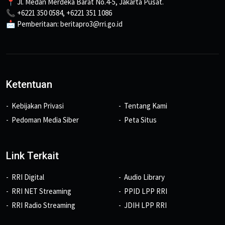
📍 Jl. Medan Merdeka Barat No.4-5, Jakarta Pusat.
📞 +6221 350 0584, +6221 351 1086
📩 Pemberitaan: beritapro3@rri.go.id
Ketentuan
Kebijakan Privasi
Tentang Kami
Pedoman Media Siber
Peta Situs
Link Terkait
RRI Digital
Audio Library
RRI NET Streaming
PPID LPP RRI
RRI Radio Streaming
JDIH LPP RRI