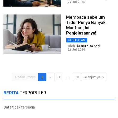
27 Jul 2026
Membaca sebelum
Tidur Punya Banyak
Manfaat, Ini
Penjelasannya!
KESEHATAN
Oleh
Lia Nurpita Sari
27 Jul 2026
…
← Sebelumnya
1
2
3
10
Selanjutnya →
BERITA
TERPOPULER
Data tidak tersedia