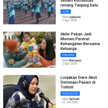
senam komunitas
renang Tanjung batu
HOBI
Oleh
Suharmi
3 Agt 2026
Akhir Pekan Jadi
Momen Pererat
Kehangatan Bersama
Keluarga
HIBURAN
Oleh
Mariyani
2 Agt 2026
Lonjakan Diare Akut
Dominasi Pasien di
Tolitoli
KESEHATAN
Oleh
Setiadi
31 Jul 2026