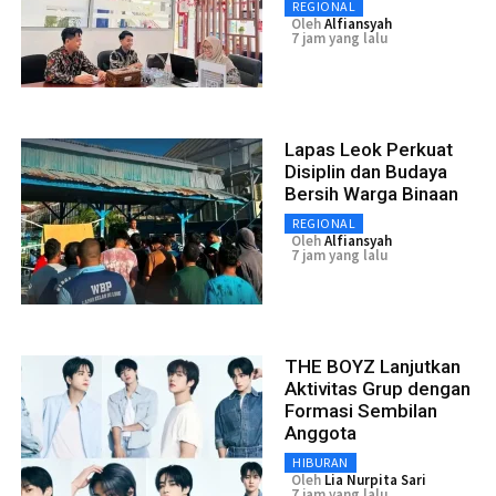
REGIONAL
Oleh
Alfiansyah
7 jam yang lalu
Lapas Leok Perkuat
Disiplin dan Budaya
Bersih Warga Binaan
REGIONAL
Oleh
Alfiansyah
7 jam yang lalu
THE BOYZ Lanjutkan
Aktivitas Grup dengan
Formasi Sembilan
Anggota
HIBURAN
Oleh
Lia Nurpita Sari
7 jam yang lalu