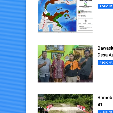
REGIONA
Bawaslu
Desa A
REGIONA
Brimob
81
REGIONA