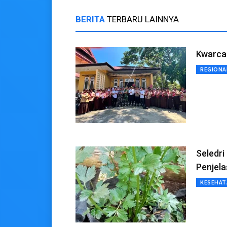
BERITA
TERBARU LAINNYA
Kwarcab
REGIONA
Seledri
Penjel
KESEHAT