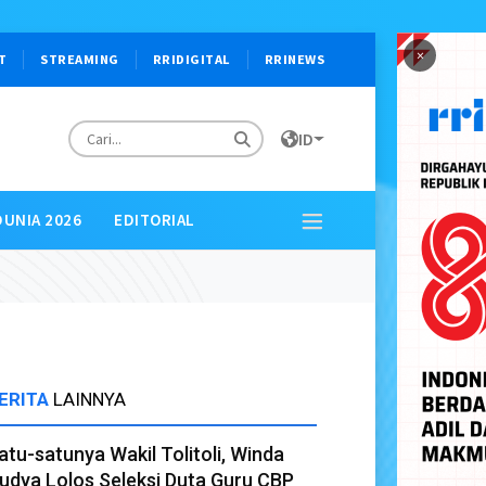
×
T
STREAMING
RRIDIGITAL
RRINEWS
ID
DUNIA 2026
EDITORIAL
ERITA
LAINNYA
atu-satunya Wakil Tolitoli, Winda
udya Lolos Seleksi Duta Guru CBP