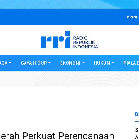
RRINE
AGA
GAYA HIDUP
EKONOMI
HUKUM
PIALA 
B
S
erah Perkuat Perencanaan
A