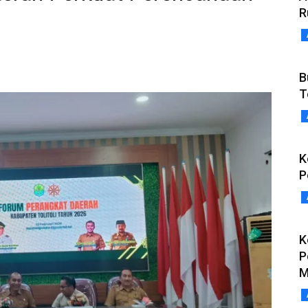
R
B
T
K
P
K
P
M