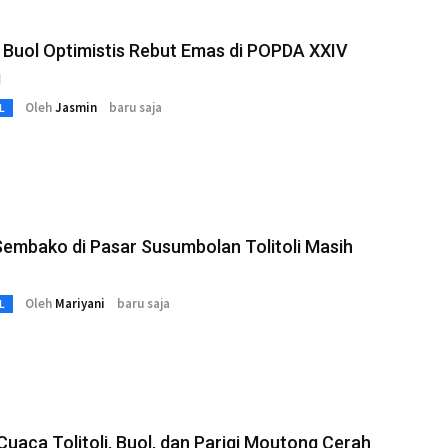
Buol Optimistis Rebut Emas di POPDA XXIV
g
Oleh
Jasmin
baru saja
L
embako di Pasar Susumbolan Tolitoli Masih
Oleh
Mariyani
baru saja
L
uaca Tolitoli, Buol, dan Parigi Moutong Cerah