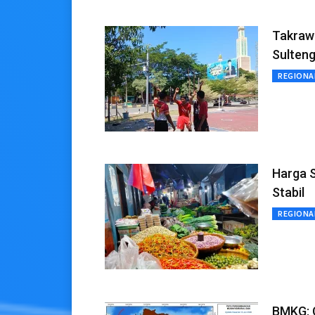
Takraw 
Sulten
REGIONA
Harga S
Stabil
REGIONA
BMKG: C