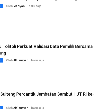
Oleh
Mariyani
baru saja
L
 Tolitoli Perkuat Validasi Data Pemilih Bersama
ung
Oleh
Alfiansyah
baru saja
L
 Sulteng Percantik Jembatan Sambut HUT RI ke-
Oleh
Alfiansyah
baru saja
L