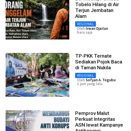
Tobelo Hilang di Air
Terjun Jembatan
Alam
REGIONAL
Oleh
Irwan Djailan
baru saja
TP-PKK Ternate
Sediakan Pojok Baca
di Taman Nukila
REGIONAL
Oleh
Sofyan A. Togubu
1 jam yang lalu
Pemprov Malut
Perkuat Integritas
ASN lewat Kampanye
Antikorupsi