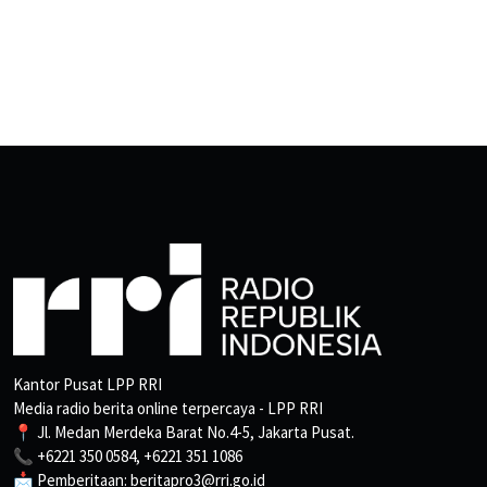
Kantor Pusat LPP RRI
Media radio berita online terpercaya - LPP RRI
📍 Jl. Medan Merdeka Barat No.4-5, Jakarta Pusat.
📞 +6221 350 0584, +6221 351 1086
📩 Pemberitaan: beritapro3@rri.go.id