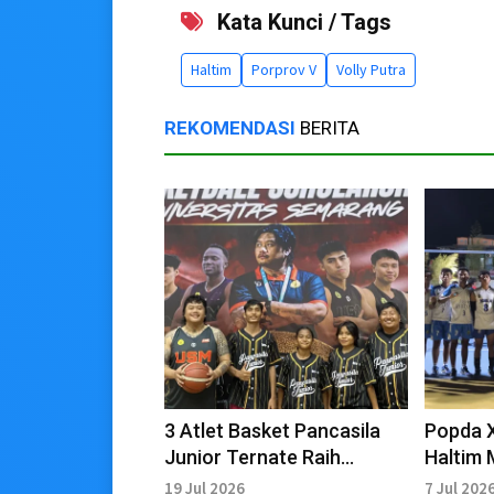
Kata Kunci / Tags
Haltim
Porprov V
Volly Putra
REKOMENDASI
BERITA
3 Atlet Basket Pancasila
Popda X
Junior Ternate Raih
Haltim 
Beasiswa Penuh di USM
atas Ha
19 Jul 2026
7 Jul 202