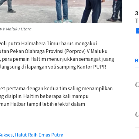
3
T
ov V Maluku Utara
 voli putra Halmahera Timur harus mengakui
tan Pekan Olahraga Provinsi (Porprov) V Maluku
-2, para pemain Haltim menunjukkan semangat juang
B
rlangsung di lapangan voli samping Kantor PUPR
 set pertama dengan kedua tim saling menampilkan
g disiplin. Haltim beberapa kali mampu
un Halbar tampil lebih efektif dalam
Sukses, Halut Raih Emas Putra