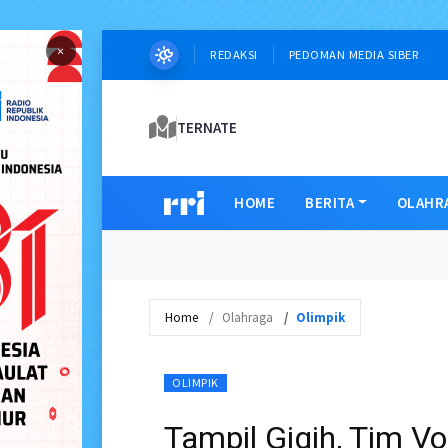
×
REDAKSI
PEDOMAN MEDIA SIBER
TERNATE
HOME
BERITA
OLAHR
Home
Olahraga
Olimpik
OLIMPIK
Tampil Gigih, Tim Vo