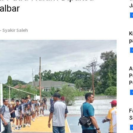
J
albar
- Syakir Saleh
K
p
A
P
P
F
S