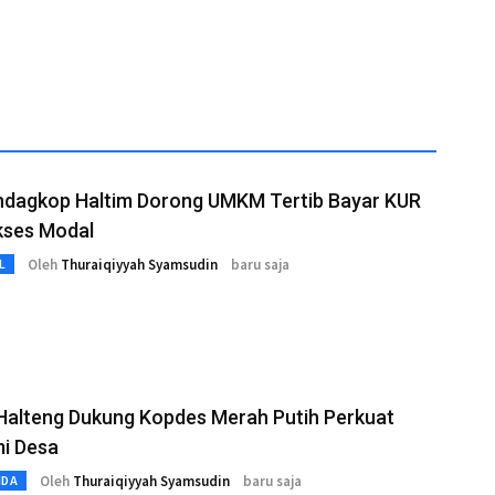
2026
indagkop Haltim Dorong UMKM Tertib Bayar KUR
kses Modal
Oleh
Thuraiqiyyah Syamsudin
baru saja
L
Halteng Dukung Kopdes Merah Putih Perkuat
i Desa
Oleh
Thuraiqiyyah Syamsudin
baru saja
MDA