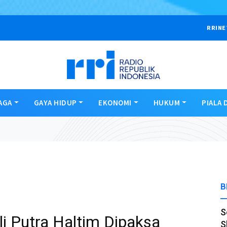
RRINE
AGA
GAYA HIDUP
EKONOMI
HUKUM
PIALA 
B
S
li Putra Haltim Dipaksa
S