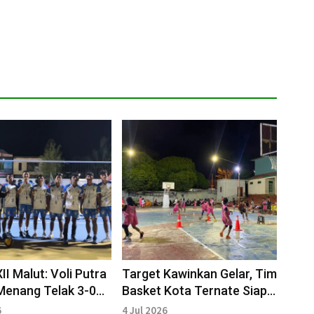
II Malut: Voli Putra
Target Kawinkan Gelar, Tim
Menang Telak 3-0
Basket Kota Ternate Siap
lut
Tempur di Popda XII Malut
6
4 Jul 2026