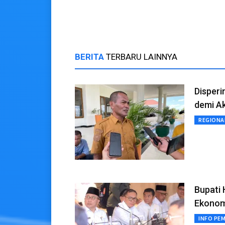
BERITA
TERBARU LAINNYA
Disper
demi A
REGIONA
Bupati 
Ekonom
INFO PE