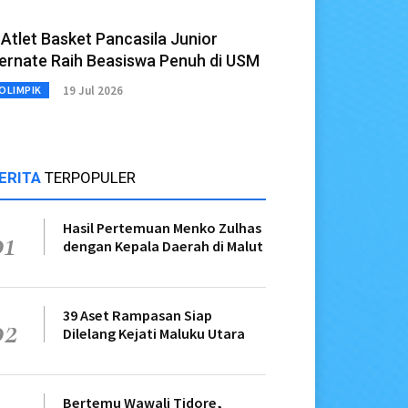
 Atlet Basket Pancasila Junior
ernate Raih Beasiswa Penuh di USM
19 Jul 2026
OLIMPIK
ERITA
TERPOPULER
Hasil Pertemuan Menko Zulhas
01
dengan Kepala Daerah di Malut
39 Aset Rampasan Siap
02
Dilelang Kejati Maluku Utara
Bertemu Wawali Tidore,