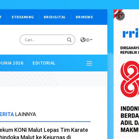
×
T
STREAMING
RRIDIGITAL
RRINEWS
ID
DUNIA 2026
EDITORIAL
ERITA
LAINNYA
ekum KONI Malut Lepas Tim Karate
hindoka Malut ke Kejurnas di