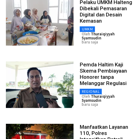
Pelaku UMKM Halteng
Dibekali Pemasaran
Digital dan Desain
Kemasan
UMKM
Oleh
Thuraiqiyyah
Syamsudin
baru saja
Pemda Haltim Kaji
Skema Pembiayaan
Honorer tanpa
Melanggar Regulasi
REGIONAL
Oleh
Thuraiqiyyah
Syamsudin
baru saja
Manfaatkan Layanan
110, Polres