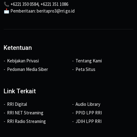
📞 +6221 350 0584, +6221 351 1086
📩 Pemberitaan: beritapro3@rri.go.id
Ketentuan
Kebijakan Privasi
Tentang Kami
Pedoman Media Siber
Peta Situs
Link Terkait
RRI Digital
Audio Library
RRI NET Streaming
PPID LPP RRI
RRI Radio Streaming
JDIH LPP RRI