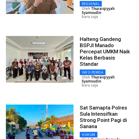
REGIONAL
Oleh
Thuraiqiyyah
Syamsudin
baru saja
Halteng Gandeng
BSPJI Manado
Percepat UMKM Naik
Kelas Berbasis
Standar
INFO PEMDA
Oleh
Thuraiqiyyah
Syamsudin
baru saja
Sat Samapta Polres
Sula Intensifkan
Strong Point Pagi di
Sanana
HUKUM