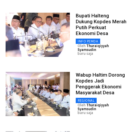
Bupati Halteng
Dukung Kopdes Merah
Putih Perkuat
Ekonomi Desa
INFO PEMDA
Oleh
Thuraiqiyyah
Syamsudin
baru saja
Wabup Haltim Dorong
Kopdes Jadi
Penggerak Ekonomi
Masyarakat Desa
REGIONAL
Oleh
Thuraiqiyyah
Syamsudin
baru saja