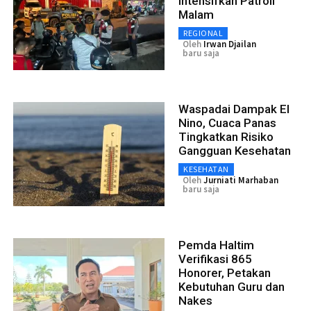
Intensifkan Patroli
Malam
REGIONAL
Oleh
Irwan Djailan
baru saja
Waspadai Dampak El
Nino, Cuaca Panas
Tingkatkan Risiko
Gangguan Kesehatan
KESEHATAN
Oleh
Jurniati Marhaban
baru saja
Pemda Haltim
Verifikasi 865
Honorer, Petakan
Kebutuhan Guru dan
Nakes