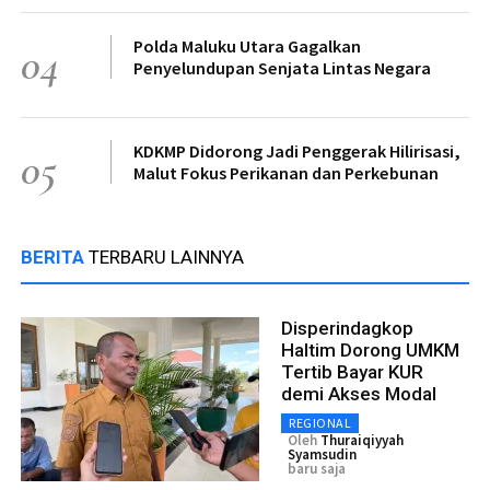
Polda Maluku Utara Gagalkan
04
Penyelundupan Senjata Lintas Negara
KDKMP Didorong Jadi Penggerak Hilirisasi,
05
Malut Fokus Perikanan dan Perkebunan
BERITA
TERBARU LAINNYA
Disperindagkop
Haltim Dorong UMKM
Tertib Bayar KUR
demi Akses Modal
REGIONAL
Oleh
Thuraiqiyyah
Syamsudin
baru saja