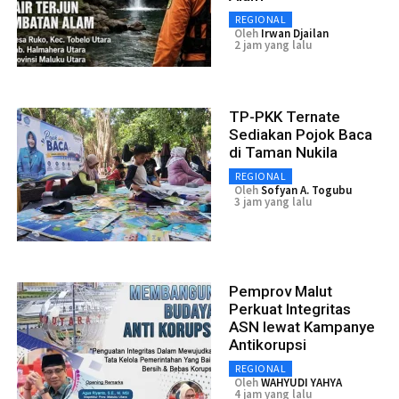
REGIONAL
Oleh
Irwan Djailan
2 jam yang lalu
TP-PKK Ternate
Sediakan Pojok Baca
di Taman Nukila
REGIONAL
Oleh
Sofyan A. Togubu
3 jam yang lalu
Pemprov Malut
Perkuat Integritas
ASN lewat Kampanye
Antikorupsi
REGIONAL
Oleh
WAHYUDI YAHYA
4 jam yang lalu