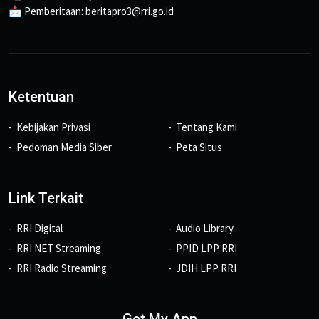
📩 Pemberitaan: beritapro3@rri.go.id
Ketentuan
Kebijakan Privasi
Tentang Kami
Pedoman Media Siber
Peta Situs
Link Terkait
RRI Digital
Audio Library
RRI NET Streaming
PPID LPP RRI
RRI Radio Streaming
JDIH LPP RRI
Get My App