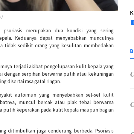
K
m)
 psoriasis merupakan dua kondisi yang sering
epala. Keduanya dapat menyebabkan munculnya
gga tidak sedikit orang yang kesulitan membedakan
B
nya terjadi akibat pengelupasan kulit kepala yang
ndai dengan serpihan berwarna putih atau kekuningan
g disertai rasa gatal ringan.
nyakit autoimun yang menyebabkan sel-sel kulit
ibatnya, muncul bercak atau plak tebal berwarna
na putih keperakan pada kulit kepala maupun bagian
ang ditimbulkan juga cenderung berbeda. Psoriasis