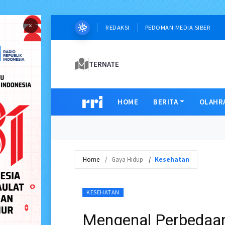
×
REDAKSI
PEDOMAN MEDIA SIBER
TERNATE
HOME
BERITA
OLAHR
Home
Gaya Hidup
Kesehatan
KESEHATAN
Mengenal Perbedaan