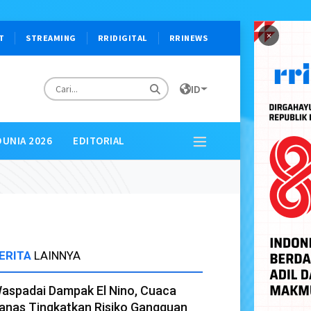
×
T
STREAMING
RRIDIGITAL
RRINEWS
ID
DUNIA 2026
EDITORIAL
ERITA
LAINNYA
aspadai Dampak El Nino, Cuaca
anas Tingkatkan Risiko Gangguan