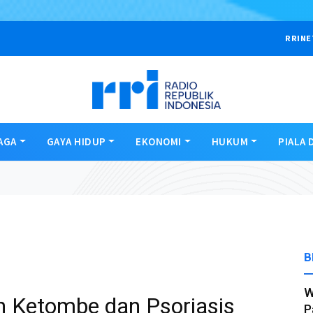
RRINE
AGA
GAYA HIDUP
EKONOMI
HUKUM
PIALA 
B
W
 Ketombe dan Psoriasis
P