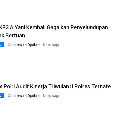
 KP3 A Yani Kembali Gagalkan Penyelundupan
ak Bertuan
Oleh
Irwan Djailan
baru saja
L
 Polri Audit Kinerja Triwulan II Polres Ternate
Oleh
Irwan Djailan
baru saja
L