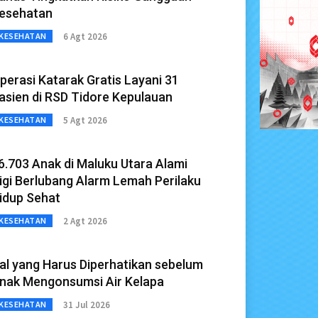
esehatan
6 Agt 2026
KESEHATAN
perasi Katarak Gratis Layani 31
asien di RSD Tidore Kepulauan
5 Agt 2026
KESEHATAN
6.703 Anak di Maluku Utara Alami
igi Berlubang Alarm Lemah Perilaku
idup Sehat
2 Agt 2026
KESEHATAN
al yang Harus Diperhatikan sebelum
nak Mengonsumsi Air Kelapa
31 Jul 2026
KESEHATAN