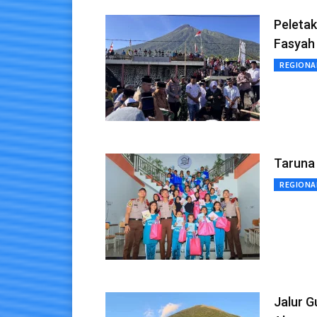
Peleta
Fasyah 
REGIONA
Taruna 
REGIONA
Jalur G