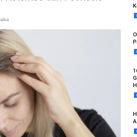
K
 Baba
O
P
1
G
H
H
A