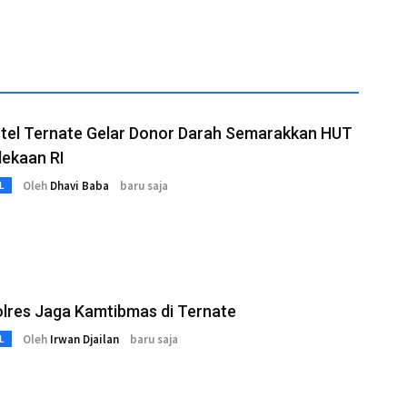
otel Ternate Gelar Donor Darah Semarakkan HUT
ekaan RI
Oleh
Dhavi Baba
baru saja
L
lres Jaga Kamtibmas di Ternate
Oleh
Irwan Djailan
baru saja
L