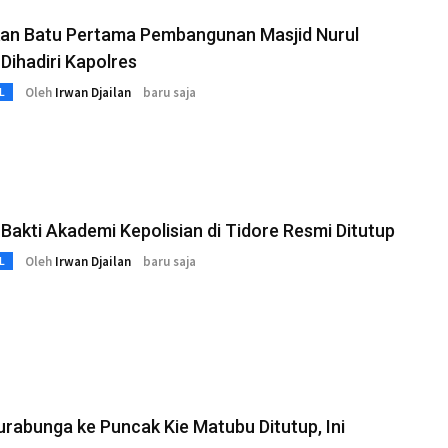
kan Batu Pertama Pembangunan Masjid Nurul
Dihadiri Kapolres
Oleh
Irwan Djailan
baru saja
L
Bakti Akademi Kepolisian di Tidore Resmi Ditutup
Oleh
Irwan Djailan
baru saja
L
urabunga ke Puncak Kie Matubu Ditutup, Ini