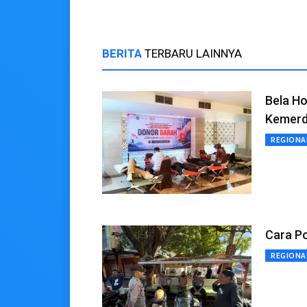
BERITA
TERBARU LAINNYA
Bela H
Kemerd
REGIONA
Cara Po
REGIONA