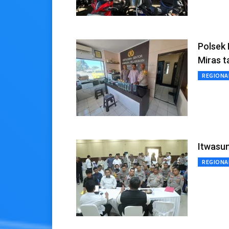
Polsek
Miras t
REGIONA
Itwasum
REGIONA