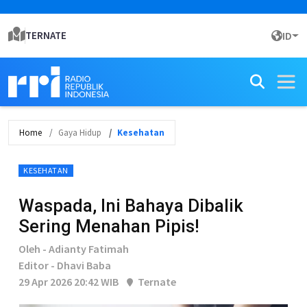
TERNATE
ID
Home
Gaya Hidup
Kesehatan
KESEHATAN
Waspada, Ini Bahaya Dibalik
Sering Menahan Pipis!
Oleh - Adianty Fatimah
Editor - Dhavi Baba
29 Apr 2026 20:42 WIB
Ternate