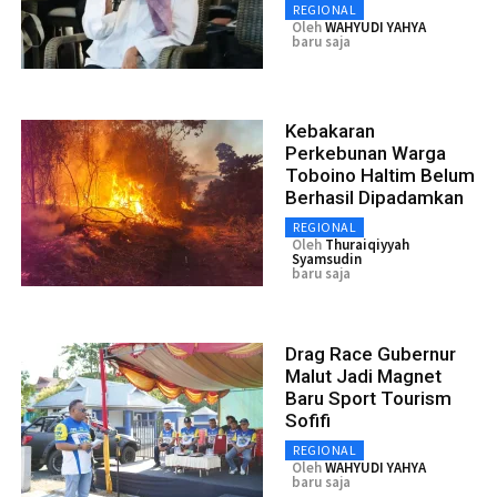
REGIONAL
Oleh
WAHYUDI YAHYA
baru saja
Kebakaran
Perkebunan Warga
Toboino Haltim Belum
Berhasil Dipadamkan
REGIONAL
Oleh
Thuraiqiyyah
Syamsudin
baru saja
Drag Race Gubernur
Malut Jadi Magnet
Baru Sport Tourism
Sofifi
REGIONAL
Oleh
WAHYUDI YAHYA
baru saja