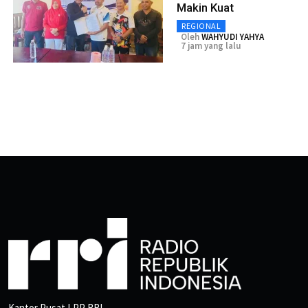
Makin Kuat
REGIONAL
Oleh
WAHYUDI YAHYA
7 jam yang lalu
Kantor Pusat LPP RRI