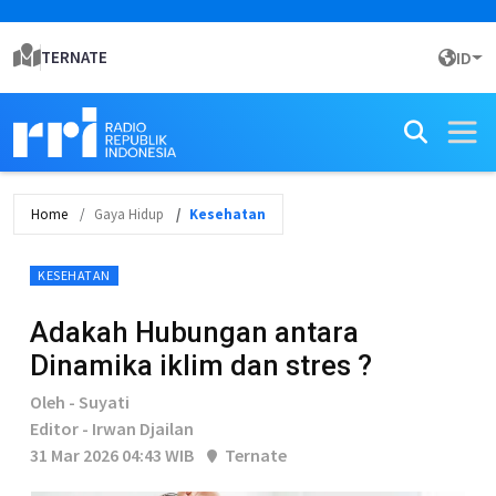
TERNATE
ID
Home
Gaya Hidup
Kesehatan
KESEHATAN
Adakah Hubungan antara
Dinamika iklim dan stres ?
Oleh - Suyati
Editor - Irwan Djailan
31 Mar 2026 04:43 WIB
Ternate