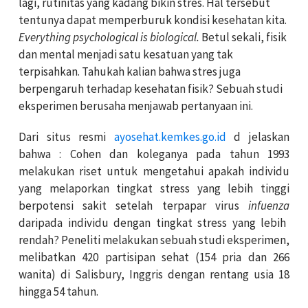
lagi, rutinitas yang kadang bikin stres. Hal tersebut
tentunya dapat memperburuk kondisi kesehatan kita.
Everything psychological is biological.
Betul sekali, fisik
dan mental menjadi satu kesatuan yang tak
terpisahkan. Tahukah kalian bahwa stres juga
berpengaruh terhadap kesehatan fisik? Sebuah studi
eksperimen berusaha menjawab pertanyaan ini.
Dari situs resmi
ayosehat.kemkes.go.id
d jelaskan
bahwa : Cohen dan koleganya pada tahun 1993
melakukan riset untuk mengetahui apakah individu
yang melaporkan tingkat stress yang lebih tinggi
berpotensi sakit setelah terpapar virus
infuenza
daripada individu dengan tingkat stress yang lebih
rendah? Peneliti melakukan sebuah studi eksperimen,
melibatkan 420 partisipan sehat (154 pria dan 266
wanita) di Salisbury, Inggris dengan rentang usia 18
hingga 54 tahun.