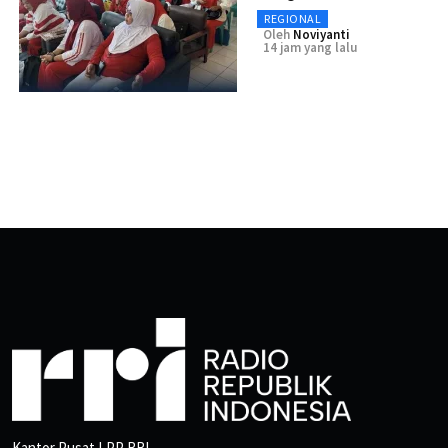
REGIONAL
Oleh
Noviyanti
14 jam yang lalu
Kantor Pusat LPP RRI