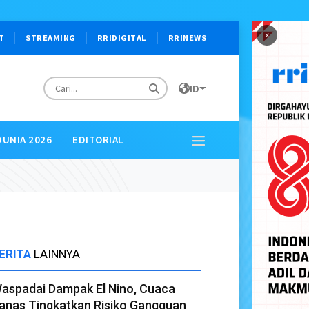
×
T
STREAMING
RRIDIGITAL
RRINEWS
ID
DUNIA 2026
EDITORIAL
ERITA
LAINNYA
aspadai Dampak El Nino, Cuaca
anas Tingkatkan Risiko Gangguan