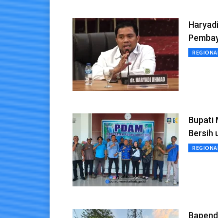
Haryad
Pembay
REGIONA
Bupati
Bersih
REGIONA
Bapenda