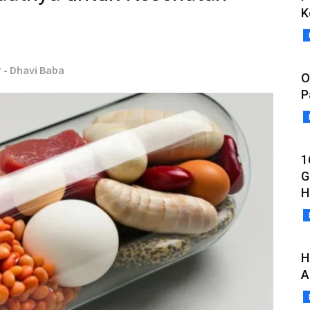
K
r - Dhavi Baba
O
P
1
G
H
H
A