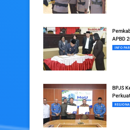
Pemkab
APBD 2
INFO PA
BPJS Ke
Perkuat
REGIONA