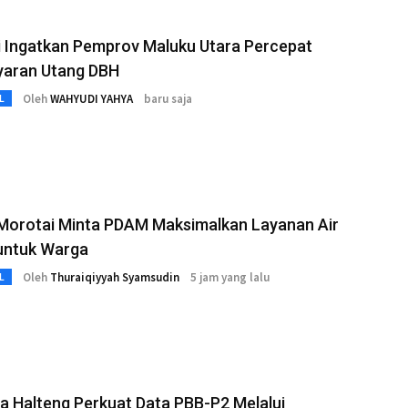
i Ingatkan Pemprov Maluku Utara Percepat
aran Utang DBH
Oleh
WAHYUDI YAHYA
baru saja
L
 Morotai Minta PDAM Maksimalkan Layanan Air
 untuk Warga
Oleh
Thuraiqiyyah Syamsudin
5 jam yang lalu
L
 Halteng Perkuat Data PBB-P2 Melalui