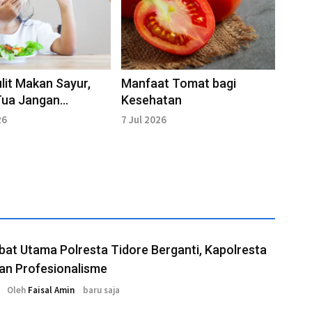
lit Makan Sayur,
Manfaat Tomat bagi
Tua Jangan
Kesehatan
ah
26
7 Jul 2026
bat Utama Polresta Tidore Berganti, Kapolresta
an Profesionalisme
Oleh
Faisal Amin
baru saja