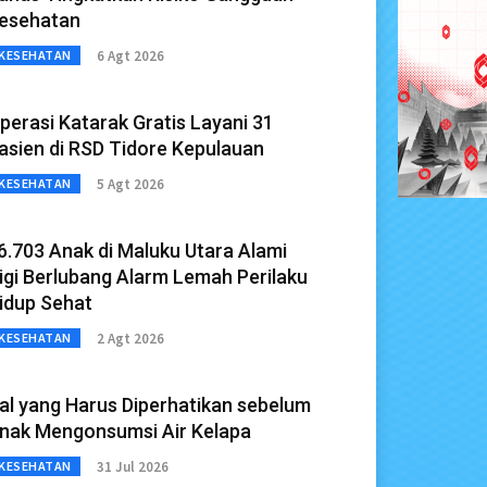
esehatan
6 Agt 2026
KESEHATAN
perasi Katarak Gratis Layani 31
asien di RSD Tidore Kepulauan
5 Agt 2026
KESEHATAN
6.703 Anak di Maluku Utara Alami
igi Berlubang Alarm Lemah Perilaku
idup Sehat
2 Agt 2026
KESEHATAN
al yang Harus Diperhatikan sebelum
nak Mengonsumsi Air Kelapa
31 Jul 2026
KESEHATAN