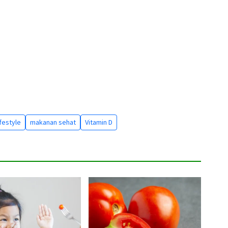
ifestyle
makanan sehat
Vitamin D