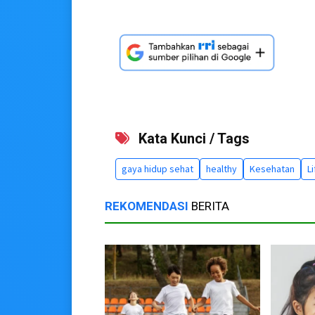
Kata Kunci / Tags
gaya hidup sehat
healthy
Kesehatan
L
REKOMENDASI
BERITA