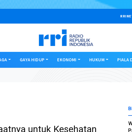
RRINE
AGA
GAYA HIDUP
EKONOMI
HUKUM
PIALA 
B
W
aatnya untuk Kesehatan
P