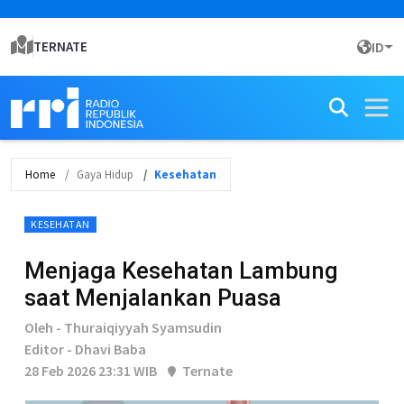
TERNATE
ID
Home
Gaya Hidup
Kesehatan
KESEHATAN
Menjaga Kesehatan Lambung
saat Menjalankan Puasa
Oleh - Thuraiqiyyah Syamsudin
Editor - Dhavi Baba
28 Feb 2026 23:31 WIB
Ternate