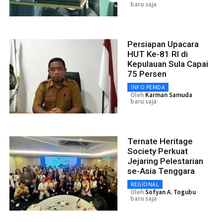
baru saja
Persiapan Upacara
HUT Ke-81 RI di
Kepulauan Sula Capai
75 Persen
INFO PEMDA
Oleh
Karman Samuda
baru saja
Ternate Heritage
Society Perkuat
Jejaring Pelestarian
se-Asia Tenggara
REGIONAL
Oleh
Sofyan A. Togubu
baru saja