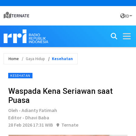
TERNATE
ID
Home
Gaya Hidup
Kesehatan
KESEHATAN
Waspada Kena Seriawan saat
Puasa
Oleh - Adianty Fatimah
Editor - Dhavi Baba
28 Feb 2026 17:31 WIB
Ternate