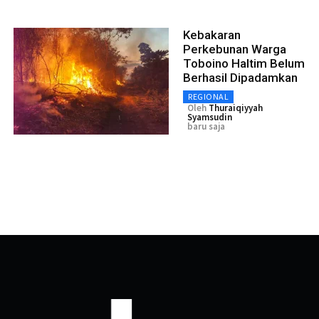
Kebakaran
Perkebunan Warga
Toboino Haltim Belum
Berhasil Dipadamkan
REGIONAL
Oleh
Thuraiqiyyah
Syamsudin
baru saja