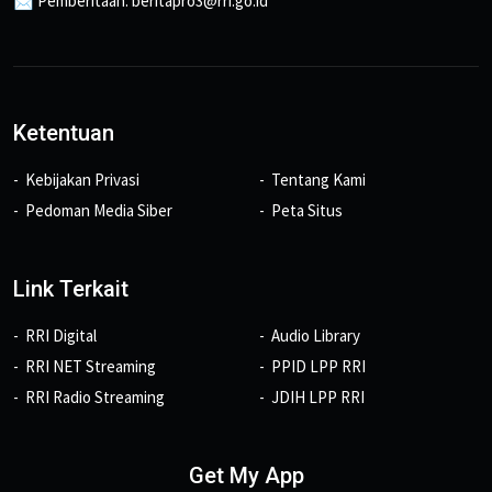
📩 Pemberitaan: beritapro3@rri.go.id
Ketentuan
Kebijakan Privasi
Tentang Kami
Pedoman Media Siber
Peta Situs
Link Terkait
RRI Digital
Audio Library
RRI NET Streaming
PPID LPP RRI
RRI Radio Streaming
JDIH LPP RRI
Get My App