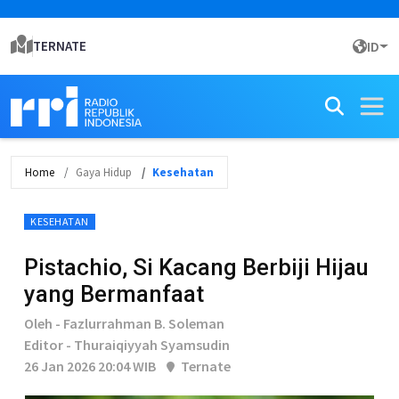
TERNATE
ID
Home
Gaya Hidup
Kesehatan
KESEHATAN
Pistachio, Si Kacang Berbiji Hijau
yang Bermanfaat
Oleh - Fazlurrahman B. Soleman
Editor - Thuraiqiyyah Syamsudin
26 Jan 2026 20:04 WIB
Ternate