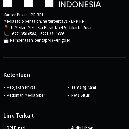
Kantor Pusat LPP RRI
Media radio berita online terpercaya - LPP RRI
📍 Jl. Medan Merdeka Barat No.4-5, Jakarta Pusat.
📞 +6221 350 0584, +6221 351 1086
📩 Pemberitaan: beritapro3@rri.go.id
Ketentuan
Kebijakan Privasi
Tentang Kami
Pedoman Media Siber
Peta Situs
Link Terkait
RRI Digital
Audio Library