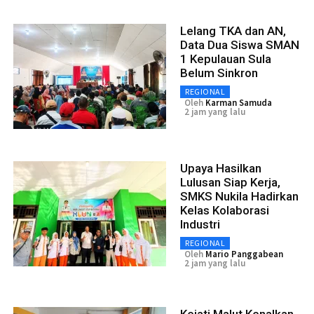
Lelang TKA dan AN,
Data Dua Siswa SMAN
1 Kepulauan Sula
Belum Sinkron
REGIONAL
Oleh
Karman Samuda
2 jam yang lalu
Upaya Hasilkan
Lulusan Siap Kerja,
SMKS Nukila Hadirkan
Kelas Kolaborasi
Industri
REGIONAL
Oleh
Mario Panggabean
2 jam yang lalu
Kejati Malut Kenalkan