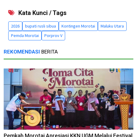
Kata Kunci / Tags
2026
bupati rusli sibua
Kontingen Morotai
Maluku Utara
Pemda Morotai
Porprov V
REKOMENDASI
BERITA
Pemkab Morotai Apresiasi KKN UGM Melalui Festival