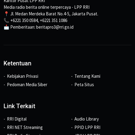
Kantor Pusat LPP RRI
Media radio berita online terpercaya - LPP RRI
📍 Jl. Medan Merdeka Barat No.4-5, Jakarta Pusat.
📞 +6221 350 0584, +6221 351 1086
📩 Pemberitaan: beritapro3@rri.go.id
Ketentuan
Kebijakan Privasi
Tentang Kami
Pedoman Media Siber
Peta Situs
Link Terkait
RRI Digital
Audio Library
RRI NET Streaming
PPID LPP RRI