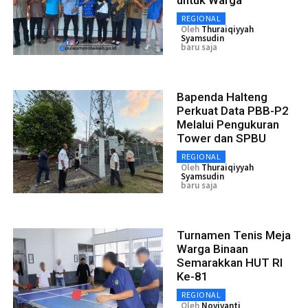
REGIONAL
Oleh
Thuraiqiyyah
Syamsudin
baru saja
Bapenda Halteng
Perkuat Data PBB-P2
Melalui Pengukuran
Tower dan SPBU
REGIONAL
Oleh
Thuraiqiyyah
Syamsudin
baru saja
Turnamen Tenis Meja
Warga Binaan
Semarakkan HUT RI
Ke-81
REGIONAL
Oleh
Noviyanti