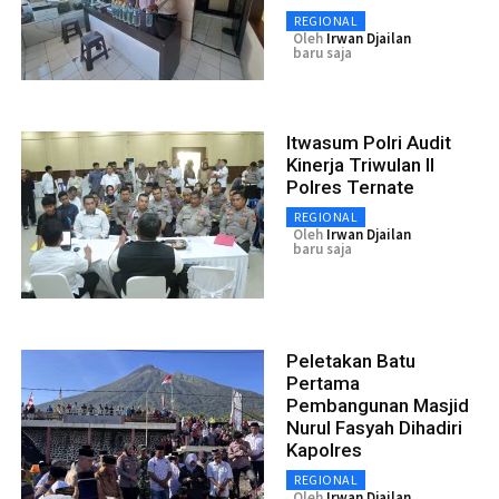
REGIONAL
Oleh
Irwan Djailan
baru saja
Itwasum Polri Audit
Kinerja Triwulan II
Polres Ternate
REGIONAL
Oleh
Irwan Djailan
baru saja
Peletakan Batu
Pertama
Pembangunan Masjid
Nurul Fasyah Dihadiri
Kapolres
REGIONAL
Oleh
Irwan Djailan