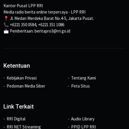
Kantor Pusat LPP RRI
Media radio berita online terpercaya - LPP RRI
📍 Jl. Medan Merdeka Barat No.4-5, Jakarta Pusat.
📞 +6221 350 0584, +6221 351 1086
📩 Pemberitaan: beritapro3@rri.go.id
Ketentuan
Kebijakan Privasi
Tentang Kami
Pedoman Media Siber
Peta Situs
Link Terkait
RRI Digital
Audio Library
RRI NET Streaming
PPID LPP RRI